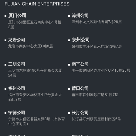
FUJIAN CHAIN ENTERPRISES
婚前协议
厦门公司
漳州公司
婚前协议的主要目的是对双方各自的财产和债务范围以及权利归属
漳州市龙文区融信澜园7栋28层
厦门市湖里区五石商务中心1号楼
等问题实现作出约定，以免将来离婚或一方死亡是产生争议。
2层
泉州公司
婚内财产公证在哪边公证处申请
龙岩公司
龙岩市商务中心大厦E幢8层
泉州市丰泽区泰禾广场13幢7层
夫妻财产约定协议公证由当事人一方的住所地或协议签订地公证处
受理。
三明公司
南平公司
三明市东乾路190号兴化商会大厦
南平市建阳区赤岸小区C区16栋25层
支票有效期
24层
支票有效期是10天，法定节假日可以顺延。
福州公司
莆田公司
福州市晋安区华林路417号黄金大
莆田市联创国际广场B1幢7层
酒店3层
微信转账凭证能证明存在借款关系吗？
宁德公司
长汀公司
出借人只提供微信转账凭证，只能证明双方的借贷关系生效，但是
宁德市东侨区君裕东湖3层（市体育
长汀县汀州镇黄屋新村南区6号
不能证明双方存在借款关系。
中心正对面）