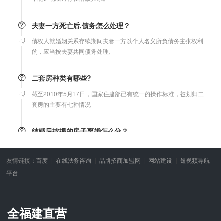
夫妻一方死亡后,债务怎么处理？
债权人就婚姻关系存续期间夫妻一方以个人名义所负债务主张权利
的，应当按夫妻共同债务处理。
二套房种类有哪些?
截至2010年5月17日，国家住建部已有统一的操作标准，被划归二
套房的主要有七种情况
结婚后按揭的房子离婚怎么分？
只要是婚后购买的房子，都属夫妻共同财产，离婚时平均分割，债
务共同承担，与户口无关。
友情链接：
百度
在线法务咨询
品牌招商加盟网
网站建设
短视频导航
平台
微信转账凭证能证明存在借款关系吗？
出借人只提供微信转账凭证，只能证明双方的借贷关系生效，但是
不能证明双方存在借款关系。
全福建直营