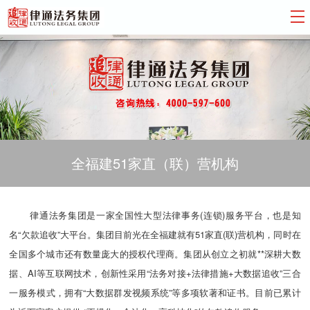
全福建51家直（联）营机构
律通法务集团是一家全国性大型法律事务(连锁)服务平台，也是知
名“欠款追收”大平台。集团目前光在全福建就有51家直(联)营机构，同时在
全国多个城市还有数量庞大的授权代理商。集团从创立之初就**深耕大数
据、AI等互联网技术，创新性采用“法务对接+法律措施+大数据追收”三合
一服务模式，拥有“大数据群发视频系统”等多项软著和证书。目前已累计