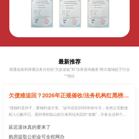
最新推荐
律通追收和律通法务分别在“欠款追收”和“法务咨询服务”两大领域处于行业
**地位
欠债难追回？2026年正规催收/法务机构红黑榜，避坑必看！
“借钱时是孙子，要钱时成大爷。”这句话在2026年的今天，依然让无数债
权人心酸不已。面对堆积如山的欠条和玩失踪的“老赖”，许多企业和个人
病急乱投医，盲目寻找所谓的“强力催收公司”。 然而，残酷的现实是：每1
延迟退休真的要来了
0个急于追债的人中，就有3个不仅没追回欠款，反而被不正规机构骗走了
高额“前期服务费”，甚至因委托**手段而惹上官司。到底哪些机构真正持牌
购房提取公积金可全程网办