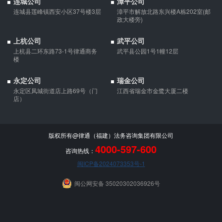
连城公司
漳平公司
夫妻一方死亡后,债务怎么处理？
连城县莲峰镇西安小区37号楼3层
漳平市解放北路东兴楼A栋202室(邮
债权人就婚姻关系存续期间夫妻一方以个人名义所负债务主张权利
政大楼旁)
的，应当按夫妻共同债务处理。
上杭公司
武平公司
上杭县二环东路73-1号律通商务
武平县公园1号1幢12层
楼
永定公司
瑞金公司
永定区凤城街道店上路69号（门
江西省瑞金市金鹭大厦二楼
店）
版权所有@律通（福建）法务咨询集团有限公司
4000-597-600
咨询热线：
闽ICP备2024073353号-1
闽公网安备 35020302036926号