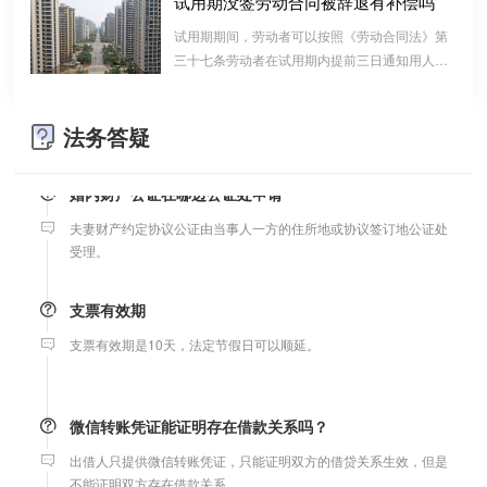
试用期没签劳动合同被辞退有补偿吗
不能证明双方存在借款关系。
算的一种结算依据，它实际上是双方对过往经济
试用期期间，劳动者可以按照《劳动合同法》第
往来的结算，仅是代表一种纯粹的债权债务关系
三十七条劳动者在试用期内提前三日通知用人单
婚前协议
并不代表借款合同关系。因此借款时宜写“借
位，可以解除劳动合同的规定解除与用工单位的
条”而不宜写“欠条”以省去诉讼中解释“欠”款原
婚前协议的主要目的是对双方各自的财产和债务范围以及权利归属
劳动关系，而无需任何理由。
因、用途的举证责任。
等问题实现作出约定，以免将来离婚或一方死亡是产生争议。
法务答疑
婚内财产公证在哪边公证处申请
夫妻财产约定协议公证由当事人一方的住所地或协议签订地公证处
受理。
支票有效期
支票有效期是10天，法定节假日可以顺延。
微信转账凭证能证明存在借款关系吗？
出借人只提供微信转账凭证，只能证明双方的借贷关系生效，但是
不能证明双方存在借款关系。