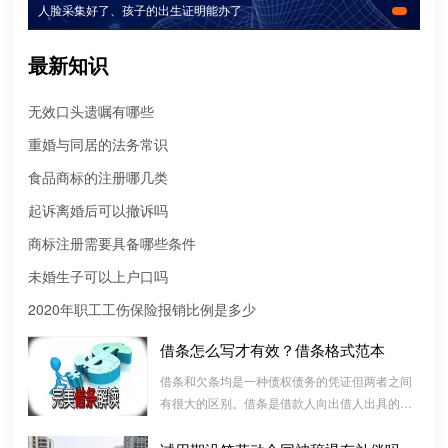
人脸采集好了、孩子的出生证明能办了
最新知识
无效口头遗嘱有哪些
重婚与同居的法务常识
食品商标的注册哪几类
起诉离婚后可以撤诉吗
商标注册需要具备哪些条件
未婚生子可以上户口吗
2020年职工工伤保险报销比例是多少
借条怎么写才有效？借条格式范本
借条和欠条均是一种债权债务的凭证但两者之间
微信转账凭证能证明存在借款关系吗？
有很大的区别。借条是借款人向出借人出具的借
款书面凭证，它证明双方建立了一种借款合同关
出借人只提供微信转账凭证，只能证明双方的借贷关系生效，但是
系，而欠条是双方基于以前的经济往来而进行结