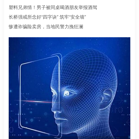
合规？本文为您深度盘点2026年值得托付的正规机构
塑料兄弟情！男子被同桌喝酒朋友举报酒驾
长桥强戒所念好“四字诀” 筑牢“安全墙”
惨遭诈骗险卖房，当地民警力挽狂澜