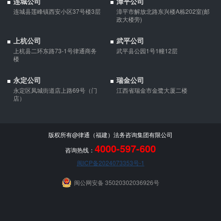
连城公司
漳平公司
债权人就婚姻关系存续期间夫妻一方以个人名义所负债务主张权利
连城县莲峰镇西安小区37号楼3层
漳平市解放北路东兴楼A栋202室(邮
的，应当按夫妻共同债务处理。
政大楼旁)
上杭公司
武平公司
上杭县二环东路73-1号律通商务
武平县公园1号1幢12层
楼
永定公司
瑞金公司
永定区凤城街道店上路69号（门
江西省瑞金市金鹭大厦二楼
店）
版权所有@律通（福建）法务咨询集团有限公司
4000-597-600
咨询热线：
闽ICP备2024073353号-1
闽公网安备 35020302036926号