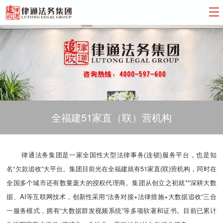
全福建51家直（联）营机构
律通法务集团是一家全国性大型法律事务(连锁)服务平台，也是知
名“欠款追收”大平台。集团目前光在全福建就有51家直(联)营机构，同时在
全国多个城市还有数量庞大的授权代理商。集团从创立之初就**深耕大数
据、AI等互联网技术，创新性采用“法务对接+法律措施+大数据追收”三合
一服务模式，拥有“大数据群发视频系统”等多项软著和证书。目前已累计