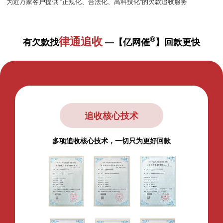
为近万家客户提供 “正规化、合法化、高科技化”的欠款追收服务
律通追收
®
有欠款找
—【亿网催
】回款更快
锁定债务人关系链
全方位推送，快速覆盖债务人相关方