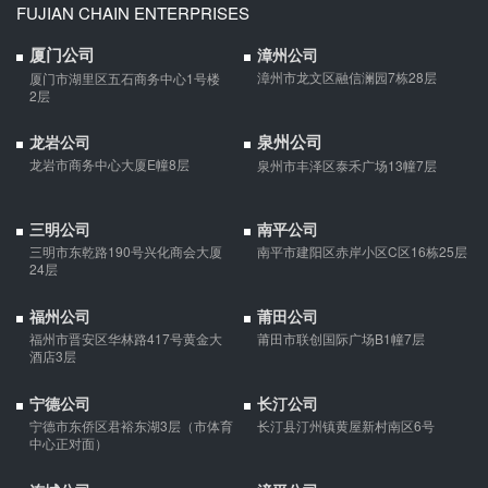
FUJIAN CHAIN ENTERPRISES
婚前协议的主要目的是对双方各自的财产和债务范围以及权利归属
等问题实现作出约定，以免将来离婚或一方死亡是产生争议。
厦门公司
漳州公司
漳州市龙文区融信澜园7栋28层
厦门市湖里区五石商务中心1号楼
2层
婚内财产公证在哪边公证处申请
泉州公司
龙岩公司
夫妻财产约定协议公证由当事人一方的住所地或协议签订地公证处
龙岩市商务中心大厦E幢8层
泉州市丰泽区泰禾广场13幢7层
受理。
支票有效期
三明公司
南平公司
三明市东乾路190号兴化商会大厦
南平市建阳区赤岸小区C区16栋25层
支票有效期是10天，法定节假日可以顺延。
24层
福州公司
莆田公司
福州市晋安区华林路417号黄金大
莆田市联创国际广场B1幢7层
微信转账凭证能证明存在借款关系吗？
酒店3层
出借人只提供微信转账凭证，只能证明双方的借贷关系生效，但是
不能证明双方存在借款关系。
宁德公司
长汀公司
宁德市东侨区君裕东湖3层（市体育
长汀县汀州镇黄屋新村南区6号
中心正对面）
夫妻一方死亡后,债务怎么处理？