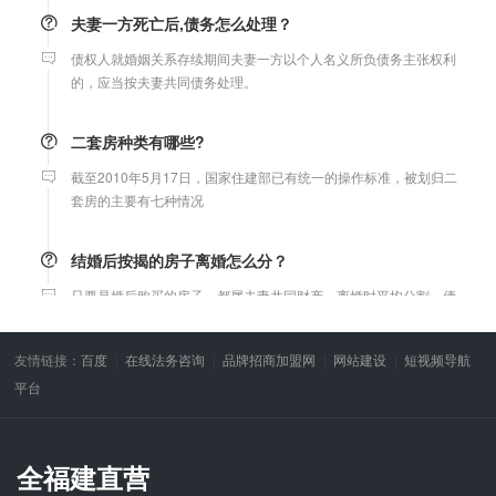
夫妻一方死亡后,债务怎么处理？
债权人就婚姻关系存续期间夫妻一方以个人名义所负债务主张权利
的，应当按夫妻共同债务处理。
二套房种类有哪些?
截至2010年5月17日，国家住建部已有统一的操作标准，被划归二
套房的主要有七种情况
结婚后按揭的房子离婚怎么分？
只要是婚后购买的房子，都属夫妻共同财产，离婚时平均分割，债
务共同承担，与户口无关。
友情链接：
百度
在线法务咨询
品牌招商加盟网
网站建设
短视频导航
微信转账凭证能证明存在借款关系吗？
平台
出借人只提供微信转账凭证，只能证明双方的借贷关系生效，但是
不能证明双方存在借款关系。
全福建直营
婚前协议