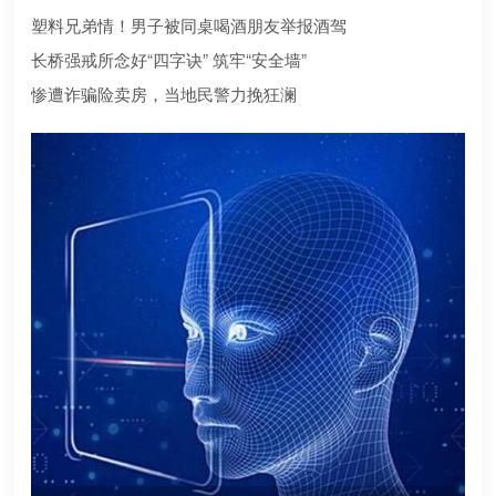
合规？本文为您深度盘点2026年值得托付的正规机构
塑料兄弟情！男子被同桌喝酒朋友举报酒驾
长桥强戒所念好“四字诀” 筑牢“安全墙”
惨遭诈骗险卖房，当地民警力挽狂澜