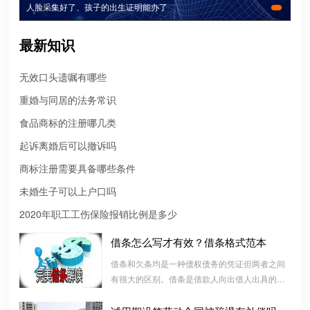
人脸采集好了、孩子的出生证明能办了
最新知识
无效口头遗嘱有哪些
重婚与同居的法务常识
食品商标的注册哪几类
起诉离婚后可以撤诉吗
商标注册需要具备哪些条件
未婚生子可以上户口吗
2020年职工工伤保险报销比例是多少
借条怎么写才有效？借条格式范本
微信转账凭证能证明存在借款关系吗？
借条和欠条均是一种债权债务的凭证但两者之间
有很大的区别。借条是借款人向出借人出具的借
出借人只提供微信转账凭证，只能证明双方的借贷关系生效，但是
款书面凭证，它证明双方建立了一种借款合同关
不能证明双方存在借款关系。
系，而欠条是双方基于以前的经济往来而进行结