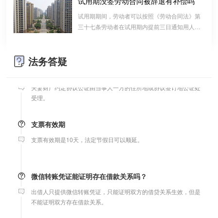
试用期没签劳动合同被辞退有补偿吗
算的一种结算依据，它实际上是双方对过往经济
婚前协议
试用期期间，劳动者可以按照《劳动合同法》第
往来的结算，仅是代表一种纯粹的债权债务关系
三十七条劳动者在试用期内提前三日通知用人单
婚前协议的主要目的是对双方各自的财产和债务范围以及权利归属
并不代表借款合同关系。因此借款时宜写“借
位，可以解除劳动合同的规定解除与用工单位的
等问题实现作出约定，以免将来离婚或一方死亡是产生争议。
条”而不宜写“欠条”以省去诉讼中解释“欠”款原
劳动关系，而无需任何理由。
因、用途的举证责任。
法务答疑
婚内财产公证在哪边公证处申请
夫妻财产约定协议公证由当事人一方的住所地或协议签订地公证处
受理。
支票有效期
支票有效期是10天，法定节假日可以顺延。
微信转账凭证能证明存在借款关系吗？
出借人只提供微信转账凭证，只能证明双方的借贷关系生效，但是
不能证明双方存在借款关系。