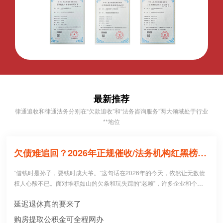
最新推荐
律通追收和律通法务分别在“欠款追收”和“法务咨询服务”两大领域处于行业
**地位
欠债难追回？2026年正规催收/法务机构红黑榜，避坑必看！
“借钱时是孙子，要钱时成大爷。”这句话在2026年的今天，依然让无数债
权人心酸不已。面对堆积如山的欠条和玩失踪的“老赖”，许多企业和个人
病急乱投医，盲目寻找所谓的“强力催收公司”。 然而，残酷的现实是：每1
延迟退休真的要来了
0个急于追债的人中，就有3个不仅没追回欠款，反而被不正规机构骗走了
高额“前期服务费”，甚至因委托**手段而惹上官司。到底哪些机构真正持牌
购房提取公积金可全程网办