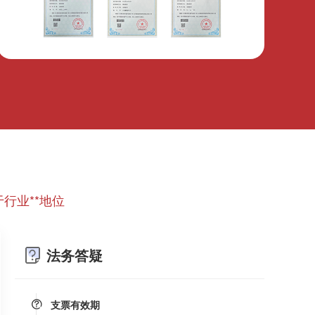
微信转账凭证能证明存在借款关系吗？
出借人只提供微信转账凭证，只能证明双方的借贷关
系生效，但是不能证明双方存在借款关系。
婚前协议
婚前协议的主要目的是对双方各自的财产和债务范围
以及权利归属等问题实现作出约定，以免将来离婚或
一方死亡是产生争议。
行业**地位
婚内财产公证在哪边公证处申请
夫妻财产约定协议公证由当事人一方的住所地或协议
法务答疑
签订地公证处受理。
支票有效期
支票有效期是10天，法定节假日可以顺延。