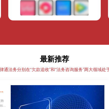
最新推荐
律通法务分别在“欠款追收”和“法务咨询服务”两大领域处于
26年正规催收/法务机构红黑榜，避坑必看！
无数
业和个