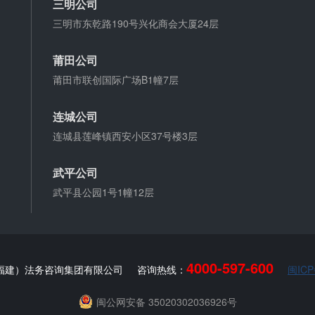
三明公司
三明市东乾路190号兴化商会大厦24层
莆田公司
莆田市联创国际广场B1幢7层
连城公司
连城县莲峰镇西安小区37号楼3层
武平公司
武平县公园1号1幢12层
4000-597-600
福建）法务咨询集团有限公司
咨询热线：
闽ICP
闽公网安备 35020302036926号