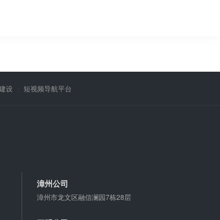
建设
短视频导航平台
漳州公司
漳州市龙文区融信澜园7栋28层