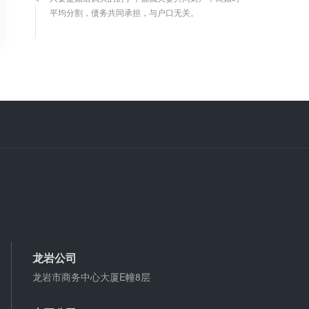
微信转账凭证能证明存在借款关系吗？
出借人只提供微信转账凭证，只能证明双方的借贷关
系生效，但是不能证明双方存在借款关系。
婚前协议
婚前协议的主要目的是对双方各自的财产和债务范围
以及权利归属等问题实现作出约定，以免将来离婚或
一方死亡是产生争议。
婚内财产公证在哪边公证处申请
夫妻财产约定协议公证由当事人一方的住所地或协议
签订地公证处受理。
龙岩公司
支票有效期
龙岩市商务中心大厦E幢8层
支票有效期是10天，法定节假日可以顺延。