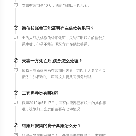
微信转账凭证能证明存在借款关系吗？
出借人只提供微信转账凭证，只能证明双方的借贷关
系生效，但是不能证明双方存在借款关系。
夫妻一方死亡后,债务怎么处理？
债权人就婚姻关系存续期间夫妻一方以个人名义所负
债务主张权利的，应当按夫妻共同债务处理。
二套房种类有哪些?
截至2010年5月17日，国家住建部已有统一的操作标
准，被划归二套房的主要有七种情况
结婚后按揭的房子离婚怎么分？
只要是婚后购买的房子，都属夫妻共同财产，离婚时
平均分割，债务共同承担，与户口无关。