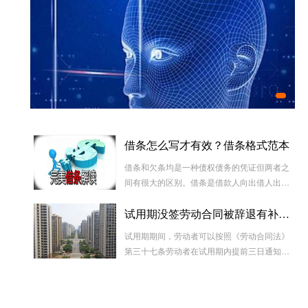
实
正规
哪些
借条怎么写才有效？借条格式范本
人脸采集好了、孩子的出生证明能办了
借条和欠条均是一种债权债务的凭证但两者之
间有很大的区别。借条是借款人向出借人出具
的借款书面凭证，它证明双方建立了一种借款
试用期没签劳动合同被辞退有补偿吗
合同关系，而欠条是双方基于以前的经济往来
而进行结算的一种结算依据，它实际上是双方
试用期期间，劳动者可以按照《劳动合同法》
对过往经济往来的结算，仅是代表一种纯粹的
第三十七条劳动者在试用期内提前三日通知用
债权债务关系并不代表借款合同关系。因此借
人单位，可以解除劳动合同的规定解除与用工
款时宜写“借条”而不宜写“欠条”以省去诉讼中解
单位的劳动关系，而无需任何理由。
释“欠”款原因、用途的举证责任。