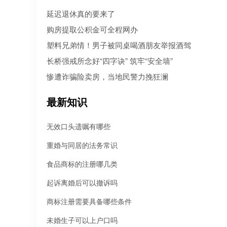
人病急乱投医，盲目寻找所谓的“强力催收公司”。 然而，残酷的现
延迟退休真的要来了
是：每10个急于追债的人中，就有3个不仅没追回欠款，反而被不
机构骗走了高额“前期服务费”，甚至因委托**手段而惹上官司。到底
购房提取公积金可全程网办
机构真正持牌合规？本文为您深度盘点2026年值得托付的正规机构
塑料兄弟情！男子被同桌喝酒朋友举报酒驾
长桥强戒所念好“四字诀” 筑牢“安全墙”
惨遭诈骗险卖房，当地民警力挽狂澜
最新知识
无效口头遗嘱有哪些
重婚与同居的法务常识
食品商标的注册哪几类
起诉离婚后可以撤诉吗
商标注册需要具备哪些条件
未婚生子可以上户口吗