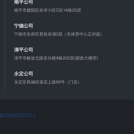
南平公司
微信转账凭证能证明存在借款关系吗？
南平市建阳区赤岸小区C区16栋25层
出借人只提供微信转账凭证，只能证明双方的借贷关
宁德公司
系生效，但是不能证明双方存在借款关系。
宁德市东侨区君裕东湖3层（市体育中心正对面）
夫妻一方死亡后,债务怎么处理？
漳平公司
债权人就婚姻关系存续期间夫妻一方以个人名义所负
漳平市解放北路东兴楼A栋202室(邮政大楼旁)
债务主张权利的，应当按夫妻共同债务处理。
永定公司
永定区凤城街道店上路69号（门店）
备2024073353号-1