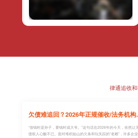
律通追收和
欠债难追回？20
“借钱时是孙子，要钱时成大爷。”这句话在2026年的今天，依然让
债权人心酸不已。面对堆积如山的欠条和玩失踪的“老赖”，许多企