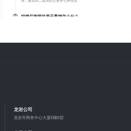
结婚后按揭的房子离婚怎么分？
只要是婚后购买的房子，都属夫妻共同财产，离婚时
平均分割，债务共同承担，与户口无关。
微信转账凭证能证明存在借款关系吗？
出借人只提供微信转账凭证，只能证明双方的借贷关
系生效，但是不能证明双方存在借款关系。
婚前协议
婚前协议的主要目的是对双方各自的财产和债务范围
以及权利归属等问题实现作出约定，以免将来离婚或
一方死亡是产生争议。
婚内财产公证在哪边公证处申请
龙岩公司
夫妻财产约定协议公证由当事人一方的住所地或协议
龙岩市商务中心大厦E幢8层
签订地公证处受理。