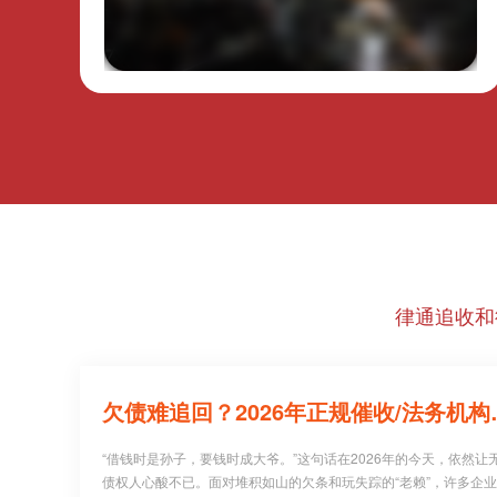
律通追收和
欠债难追回？20
“借钱时是孙子，要钱时成大爷。”这句话在2026年的今天，依然让
债权人心酸不已。面对堆积如山的欠条和玩失踪的“老赖”，许多企