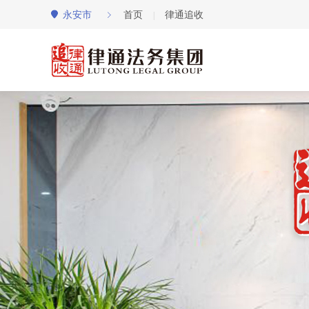
永安市
首页
律通追收
