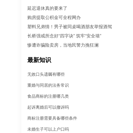
人病急乱投医，盲目寻找所谓的“强力催收公司”。 然而，残酷的现
延迟退休真的要来了
是：每10个急于追债的人中，就有3个不仅没追回欠款，反而被不
机构骗走了高额“前期服务费”，甚至因委托**手段而惹上官司。到底
购房提取公积金可全程网办
机构真正持牌合规？本文为您深度盘点2026年值得托付的正规机构
塑料兄弟情！男子被同桌喝酒朋友举报酒驾
长桥强戒所念好“四字诀” 筑牢“安全墙”
惨遭诈骗险卖房，当地民警力挽狂澜
最新知识
无效口头遗嘱有哪些
重婚与同居的法务常识
食品商标的注册哪几类
起诉离婚后可以撤诉吗
商标注册需要具备哪些条件
未婚生子可以上户口吗