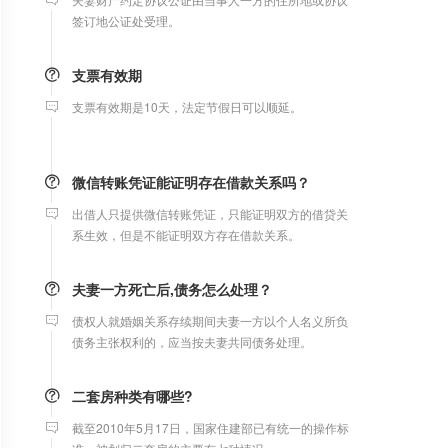
支票有效期
支票有效期是10天，法定节假日可以顺延。
微信转账凭证能证明存在借款关系吗？
出借人只提供微信转账凭证，只能证明双方的借贷关
系生效，但是不能证明双方存在借款关系。
夫妻一方死亡后,债务怎么处理？
债权人就婚姻关系存续期间夫妻一方以个人名义所负
债务主张权利的，应当按夫妻共同债务处理。
二套房种类有哪些?
截至2010年5月17日，国家住建部已有统一的操作标
准，被划归二套房的主要有七种情况