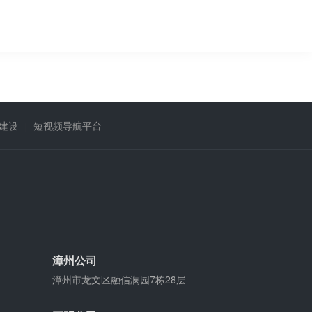
建设
短视频导航平台
漳州公司
漳州市龙文区融信澜园7栋28层