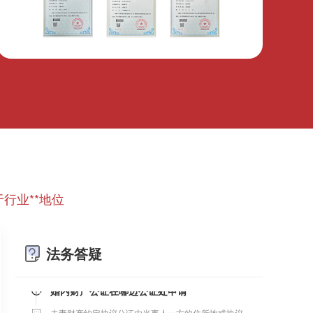
微信转账凭证能证明存在借款关系吗？
出借人只提供微信转账凭证，只能证明双方的借贷关
系生效，但是不能证明双方存在借款关系。
行业**地位
婚前协议
婚前协议的主要目的是对双方各自的财产和债务范围
以及权利归属等问题实现作出约定，以免将来离婚或
法务答疑
一方死亡是产生争议。
婚内财产公证在哪边公证处申请
夫妻财产约定协议公证由当事人一方的住所地或协议
签订地公证处受理。