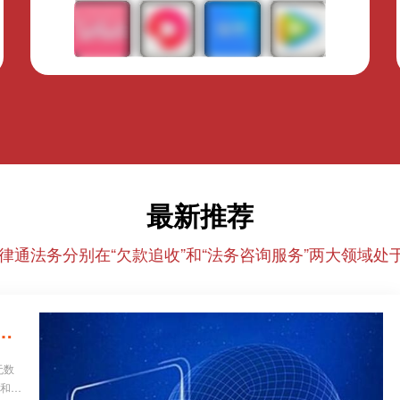
最新推荐
律通法务分别在“欠款追收”和“法务咨询服务”两大领域处于
26年正规催收/法务机构红黑榜，避坑必看！
无数
业和个