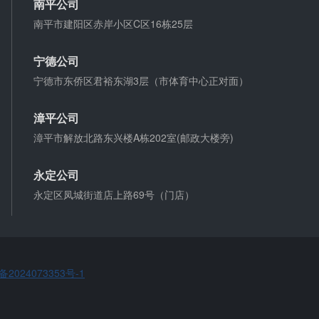
南平公司
支票有效期
南平市建阳区赤岸小区C区16栋25层
支票有效期是10天，法定节假日可以顺延。
宁德公司
宁德市东侨区君裕东湖3层（市体育中心正对面）
微信转账凭证能证明存在借款关系吗？
出借人只提供微信转账凭证，只能证明双方的借贷关
漳平公司
系生效，但是不能证明双方存在借款关系。
漳平市解放北路东兴楼A栋202室(邮政大楼旁)
夫妻一方死亡后,债务怎么处理？
永定公司
债权人就婚姻关系存续期间夫妻一方以个人名义所负
永定区凤城街道店上路69号（门店）
债务主张权利的，应当按夫妻共同债务处理。
备2024073353号-1