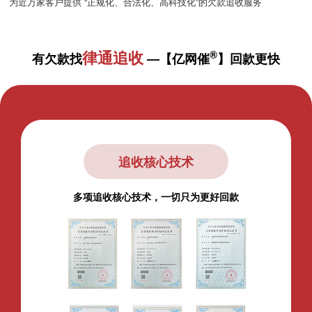
为近万家客户提供 “正规化、合法化、高科技化”的欠款追收服务
律通追收
®
有欠款找
—【亿网催
】回款更快
锁定债务人关系链
全方位推送，快速覆盖债务人相关方
多