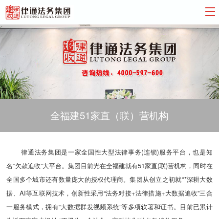
全福建51家直（联）营机构
律通法务集团是一家全国性大型法律事务(连锁)服务平台，也是知
名“欠款追收”大平台。集团目前光在全福建就有51家直(联)营机构，同时在
全国多个城市还有数量庞大的授权代理商。集团从创立之初就**深耕大数
据、AI等互联网技术，创新性采用“法务对接+法律措施+大数据追收”三合
一服务模式，拥有“大数据群发视频系统”等多项软著和证书。目前已累计