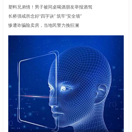
合规？本文为您深度盘点2026年值得托付的正规机构
塑料兄弟情！男子被同桌喝酒朋友举报酒驾
长桥强戒所念好“四字诀” 筑牢“安全墙”
惨遭诈骗险卖房，当地民警力挽狂澜