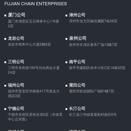
FUJIAN CHAIN ENTERPRISES
婚前协议的主要目的是对双方各自的财产和债务范围以及权利归属
等问题实现作出约定，以免将来离婚或一方死亡是产生争议。
厦门公司
漳州公司
漳州市龙文区融信澜园7栋28层
厦门市湖里区五石商务中心1号楼
2层
婚内财产公证在哪边公证处申请
泉州公司
龙岩公司
夫妻财产约定协议公证由当事人一方的住所地或协议签订地公证处
龙岩市商务中心大厦E幢8层
泉州市丰泽区泰禾广场13幢7层
受理。
支票有效期
三明公司
南平公司
三明市东乾路190号兴化商会大厦
南平市建阳区赤岸小区C区16栋25层
支票有效期是10天，法定节假日可以顺延。
24层
福州公司
莆田公司
福州市晋安区华林路417号黄金大
莆田市联创国际广场B1幢7层
微信转账凭证能证明存在借款关系吗？
酒店3层
出借人只提供微信转账凭证，只能证明双方的借贷关系生效，但是
不能证明双方存在借款关系。
宁德公司
长汀公司
宁德市东侨区君裕东湖3层（市体育
长汀县汀州镇黄屋新村南区6号
中心正对面）
夫妻一方死亡后,债务怎么处理？