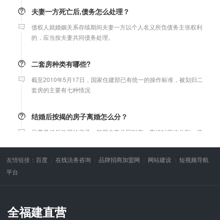
夫妻一方死亡后,债务怎么处理？
债权人就婚姻关系存续期间夫妻一方以个人名义所负债务主张权利
的，应当按夫妻共同债务处理。
二套房种类有哪些?
截至2010年5月17日，国家住建部已有统一的操作标准，被划归二
套房的主要有七种情况
结婚后按揭的房子离婚怎么分？
只要是婚后购买的房子，都属夫妻共同财产，离婚时平均分割，债
务共同承担，与户口无关。
友情链接：
百度
在线法务咨询
品牌招商加盟网
网站建设
短视频导航
微信转账凭证能证明存在借款关系吗？
平台
出借人只提供微信转账凭证，只能证明双方的借贷关系生效，但是
不能证明双方存在借款关系。
全福建直营
婚前协议