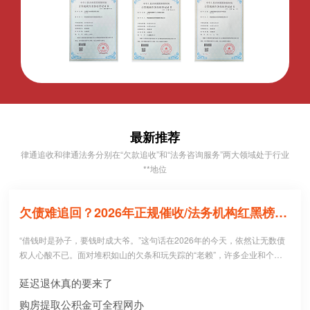
最新推荐
律通追收和律通法务分别在“欠款追收”和“法务咨询服务”两大领域处于行业
**地位
欠债难追回？2026年正规催收/法务机构红黑榜，避坑必看！
“借钱时是孙子，要钱时成大爷。”这句话在2026年的今天，依然让无数债
权人心酸不已。面对堆积如山的欠条和玩失踪的“老赖”，许多企业和个人
病急乱投医，盲目寻找所谓的“强力催收公司”。 然而，残酷的现实是：每1
延迟退休真的要来了
0个急于追债的人中，就有3个不仅没追回欠款，反而被不正规机构骗走了
高额“前期服务费”，甚至因委托**手段而惹上官司。到底哪些机构真正持牌
购房提取公积金可全程网办