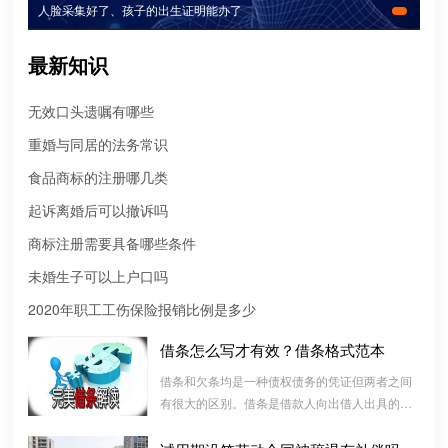
人脸采集好了、孩子的出生证明能办了
最新知识
无效口头遗嘱有哪些
重婚与同居的法务常识
食品商标的注册哪几类
起诉离婚后可以撤诉吗
商标注册需要具备哪些条件
未婚生子可以上户口吗
2020年职工工伤保险报销比例是多少
借条怎么写才有效？借条格式范本
微信转账凭证能证明存在借款关系吗？
借条和欠条均是一种债权债务的凭证但两者之间
有很大的区别。借条是借款人向出借人出具的借
出借人只提供微信转账凭证，只能证明双方的借贷关系生效，但是
款书面凭证，它证明双方建立了一种借款合同关
不能证明双方存在借款关系。
系，而欠条是双方基于以前的经济往来而进行结