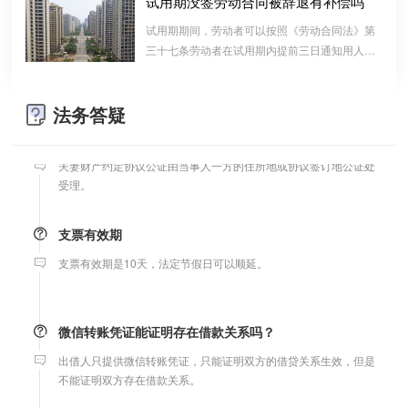
试用期没签劳动合同被辞退有补偿吗
算的一种结算依据，它实际上是双方对过往经济
试用期期间，劳动者可以按照《劳动合同法》第
婚前协议
往来的结算，仅是代表一种纯粹的债权债务关系
三十七条劳动者在试用期内提前三日通知用人单
并不代表借款合同关系。因此借款时宜写“借
婚前协议的主要目的是对双方各自的财产和债务范围以及权利归属
位，可以解除劳动合同的规定解除与用工单位的
条”而不宜写“欠条”以省去诉讼中解释“欠”款原
等问题实现作出约定，以免将来离婚或一方死亡是产生争议。
劳动关系，而无需任何理由。
因、用途的举证责任。
法务答疑
婚内财产公证在哪边公证处申请
夫妻财产约定协议公证由当事人一方的住所地或协议签订地公证处
受理。
支票有效期
支票有效期是10天，法定节假日可以顺延。
微信转账凭证能证明存在借款关系吗？
出借人只提供微信转账凭证，只能证明双方的借贷关系生效，但是
不能证明双方存在借款关系。