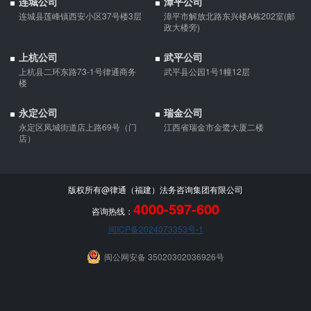
连城公司
漳平公司
债权人就婚姻关系存续期间夫妻一方以个人名义所负债务主张权利
连城县莲峰镇西安小区37号楼3层
漳平市解放北路东兴楼A栋202室(邮
的，应当按夫妻共同债务处理。
政大楼旁)
上杭公司
武平公司
上杭县二环东路73-1号律通商务
武平县公园1号1幢12层
楼
永定公司
瑞金公司
永定区凤城街道店上路69号（门
江西省瑞金市金鹭大厦二楼
店）
版权所有@律通（福建）法务咨询集团有限公司
4000-597-600
咨询热线：
闽ICP备2024073353号-1
闽公网安备 35020302036926号