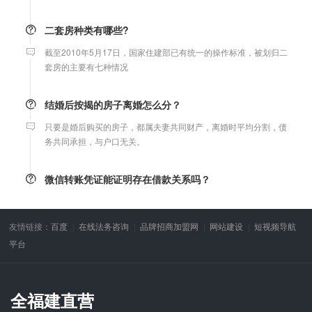
二套房种类有哪些?
截至2010年5月17日，国家住建部已有统一的操作标准，被划归二
套房的主要有七种情况
结婚后按揭的房子离婚怎么分？
只要是婚后购买的房子，都属夫妻共同财产，离婚时平均分割，债
务共同承担，与户口无关。
微信转账凭证能证明存在借款关系吗？
出借人只提供微信转账凭证，只能证明双方的借贷关系生效，但是
不能证明双方存在借款关系。
友情链接：
百度
在线法务咨询
品牌招商加盟网
网站建设
短视频导航
平台
婚前协议
婚前协议的主要目的是对双方各自的财产和债务范围以及权利归属
等问题实现作出约定，以免将来离婚或一方死亡是产生争议。
全福建直营