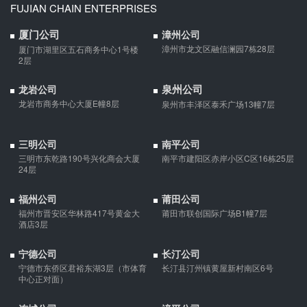
FUJIAN CHAIN ENTERPRISES
婚内财产公证在哪边公证处申请
夫妻财产约定协议公证由当事人一方的住所地或协议签订地公证处
厦门公司
漳州公司
受理。
漳州市龙文区融信澜园7栋28层
厦门市湖里区五石商务中心1号楼
2层
支票有效期
泉州公司
龙岩公司
龙岩市商务中心大厦E幢8层
泉州市丰泽区泰禾广场13幢7层
支票有效期是10天，法定节假日可以顺延。
三明公司
南平公司
微信转账凭证能证明存在借款关系吗？
三明市东乾路190号兴化商会大厦
南平市建阳区赤岸小区C区16栋25层
24层
出借人只提供微信转账凭证，只能证明双方的借贷关系生效，但是
不能证明双方存在借款关系。
福州公司
莆田公司
福州市晋安区华林路417号黄金大
莆田市联创国际广场B1幢7层
酒店3层
夫妻一方死亡后,债务怎么处理？
债权人就婚姻关系存续期间夫妻一方以个人名义所负债务主张权利
宁德公司
长汀公司
的，应当按夫妻共同债务处理。
宁德市东侨区君裕东湖3层（市体育
长汀县汀州镇黄屋新村南区6号
中心正对面）