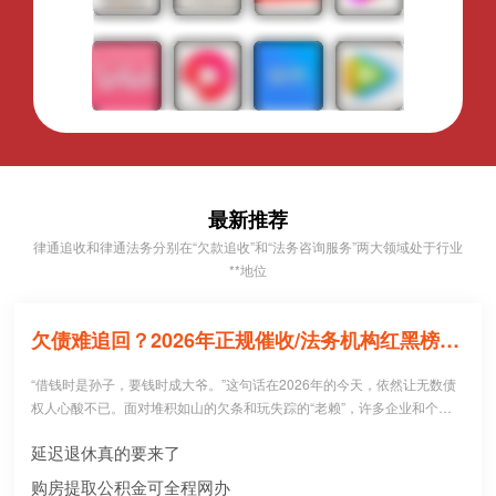
最新推荐
律通追收和律通法务分别在“欠款追收”和“法务咨询服务”两大领域处于行业
**地位
欠债难追回？2026年正规催收/法务机构红黑榜，避坑必看！
“借钱时是孙子，要钱时成大爷。”这句话在2026年的今天，依然让无数债
权人心酸不已。面对堆积如山的欠条和玩失踪的“老赖”，许多企业和个人
病急乱投医，盲目寻找所谓的“强力催收公司”。 然而，残酷的现实是：每1
延迟退休真的要来了
0个急于追债的人中，就有3个不仅没追回欠款，反而被不正规机构骗走了
高额“前期服务费”，甚至因委托**手段而惹上官司。到底哪些机构真正持牌
购房提取公积金可全程网办