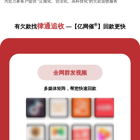
为近万家客户提供 “正规化、合法化、高科技化”的欠款追收服务
律通追收
®
有欠款找
—【亿网催
】回款更快
全网群发视频
多媒体矩阵，帮您快速回款