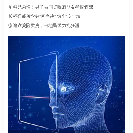
合规？本文为您深度盘点2026年值得托付的正规机构
塑料兄弟情！男子被同桌喝酒朋友举报酒驾
长桥强戒所念好“四字诀” 筑牢“安全墙”
惨遭诈骗险卖房，当地民警力挽狂澜