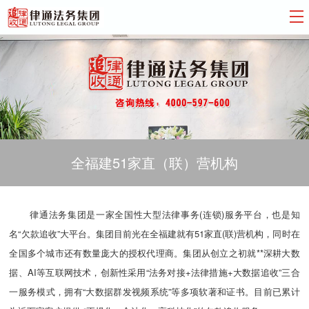
全福建51家直（联）营机构
律通法务集团是一家全国性大型法律事务(连锁)服务平台，也是知
名“欠款追收”大平台。集团目前光在全福建就有51家直(联)营机构，同时在
全国多个城市还有数量庞大的授权代理商。集团从创立之初就**深耕大数
据、AI等互联网技术，创新性采用“法务对接+法律措施+大数据追收”三合
一服务模式，拥有“大数据群发视频系统”等多项软著和证书。目前已累计