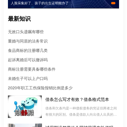
人脸采集好了、孩子的出生证明能办了
最新知识
无效口头遗嘱有哪些
重婚与同居的法务常识
食品商标的注册哪几类
起诉离婚后可以撤诉吗
商标注册需要具备哪些条件
未婚生子可以上户口吗
微信转账凭证能证明存在借款关系吗？
2020年职工工伤保险报销比例是多少
出借人只提供微信转账凭证，只能证明双方的借贷关系生效，但是
不能证明双方存在借款关系。
借条怎么写才有效？借条格式范本
借条和欠条均是一种债权债务的凭证但两者之间
婚前协议
有很大的区别。借条是借款人向出借人出具的借
款书面凭证，它证明双方建立了一种借款合同关
婚前协议的主要目的是对双方各自的财产和债务范围以及权利归属
系，而欠条是双方基于以前的经济往来而进行结
等问题实现作出约定，以免将来离婚或一方死亡是产生争议。