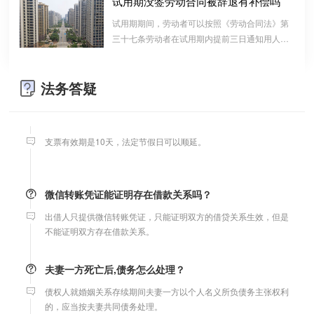
试用期没签劳动合同被辞退有补偿吗
算的一种结算依据，它实际上是双方对过往经济
试用期期间，劳动者可以按照《劳动合同法》第
往来的结算，仅是代表一种纯粹的债权债务关系
婚内财产公证在哪边公证处申请
三十七条劳动者在试用期内提前三日通知用人单
并不代表借款合同关系。因此借款时宜写“借
位，可以解除劳动合同的规定解除与用工单位的
夫妻财产约定协议公证由当事人一方的住所地或协议签订地公证处
条”而不宜写“欠条”以省去诉讼中解释“欠”款原
劳动关系，而无需任何理由。
受理。
因、用途的举证责任。
法务答疑
支票有效期
支票有效期是10天，法定节假日可以顺延。
微信转账凭证能证明存在借款关系吗？
出借人只提供微信转账凭证，只能证明双方的借贷关系生效，但是
不能证明双方存在借款关系。
夫妻一方死亡后,债务怎么处理？
债权人就婚姻关系存续期间夫妻一方以个人名义所负债务主张权利
的，应当按夫妻共同债务处理。