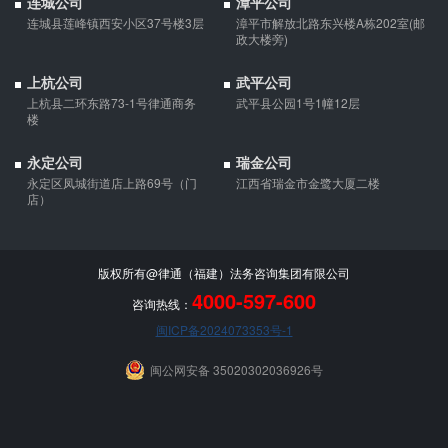
连城公司
漳平公司
连城县莲峰镇西安小区37号楼3层
漳平市解放北路东兴楼A栋202室(邮
政大楼旁)
上杭公司
武平公司
上杭县二环东路73-1号律通商务
武平县公园1号1幢12层
楼
永定公司
瑞金公司
永定区凤城街道店上路69号（门
江西省瑞金市金鹭大厦二楼
店）
版权所有@律通（福建）法务咨询集团有限公司
4000-597-600
咨询热线：
闽ICP备2024073353号-1
闽公网安备 35020302036926号