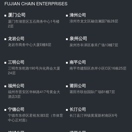
婚内财产公证在哪边公证处申请
FUJIAN CHAIN ENTERPRISES
夫妻财产约定协议公证由当事人一方的住所地或协议签订地公证处
厦门公司
漳州公司
受理。
漳州市龙文区融信澜园7栋28层
厦门市湖里区五石商务中心1号楼
2层
支票有效期
泉州公司
龙岩公司
支票有效期是10天，法定节假日可以顺延。
龙岩市商务中心大厦E幢8层
泉州市丰泽区泰禾广场13幢7层
三明公司
南平公司
微信转账凭证能证明存在借款关系吗？
三明市东乾路190号兴化商会大厦
南平市建阳区赤岸小区C区16栋25层
24层
出借人只提供微信转账凭证，只能证明双方的借贷关系生效，但是
不能证明双方存在借款关系。
福州公司
莆田公司
福州市晋安区华林路417号黄金大
莆田市联创国际广场B1幢7层
酒店3层
夫妻一方死亡后,债务怎么处理？
债权人就婚姻关系存续期间夫妻一方以个人名义所负债务主张权利
宁德公司
长汀公司
的，应当按夫妻共同债务处理。
宁德市东侨区君裕东湖3层（市体育
长汀县汀州镇黄屋新村南区6号
中心正对面）