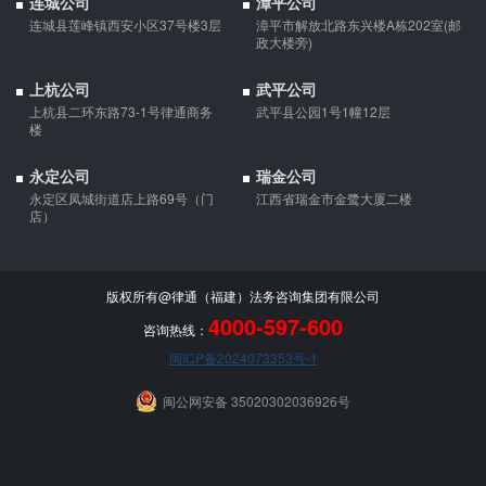
连城公司
漳平公司
连城县莲峰镇西安小区37号楼3层
漳平市解放北路东兴楼A栋202室(邮
政大楼旁)
上杭公司
武平公司
上杭县二环东路73-1号律通商务
武平县公园1号1幢12层
楼
永定公司
瑞金公司
永定区凤城街道店上路69号（门
江西省瑞金市金鹭大厦二楼
店）
版权所有@律通（福建）法务咨询集团有限公司
4000-597-600
咨询热线：
闽ICP备2024073353号-1
闽公网安备 35020302036926号