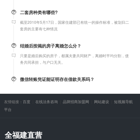
二套房种类有哪些?
截至2010年5月17日，国家住建部已有统一的操作标准，被划归二
套房的主要有七种情况
结婚后按揭的房子离婚怎么分？
只要是婚后购买的房子，都属夫妻共同财产，离婚时平均分割，债
务共同承担，与户口无关。
微信转账凭证能证明存在借款关系吗？
出借人只提供微信转账凭证，只能证明双方的借贷关系生效，但是
不能证明双方存在借款关系。
友情链接：
百度
在线法务咨询
品牌招商加盟网
网站建设
短视频导航
婚前协议
平台
婚前协议的主要目的是对双方各自的财产和债务范围以及权利归属
等问题实现作出约定，以免将来离婚或一方死亡是产生争议。
全福建直营