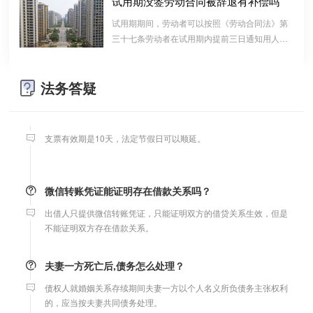
试用期没签劳动合同被辞退有补偿吗
算的一种结算依据，它实际上是双方对过往经济
试用期期间，劳动者可以按照《劳动合同法》第
往来的结算，仅是代表一种纯粹的债权债务关系
婚内财产公证在哪边公证处申请
三十七条劳动者在试用期内提前三日通知用人单
并不代表借款合同关系。因此借款时宜写“借
位，可以解除劳动合同的规定解除与用工单位的
夫妻财产约定协议公证由当事人一方的住所地或协议签订地公证处
条”而不宜写“欠条”以省去诉讼中解释“欠”款原
劳动关系，而无需任何理由。
受理。
因、用途的举证责任。
法务答疑
支票有效期
支票有效期是10天，法定节假日可以顺延。
微信转账凭证能证明存在借款关系吗？
出借人只提供微信转账凭证，只能证明双方的借贷关系生效，但是
不能证明双方存在借款关系。
夫妻一方死亡后,债务怎么处理？
债权人就婚姻关系存续期间夫妻一方以个人名义所负债务主张权利
的，应当按夫妻共同债务处理。