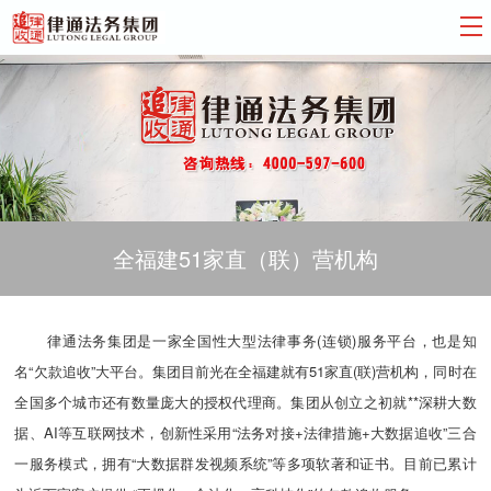
全福建51家直（联）营机构
律通法务集团是一家全国性大型法律事务(连锁)服务平台，也是知
名“欠款追收”大平台。集团目前光在全福建就有51家直(联)营机构，同时在
全国多个城市还有数量庞大的授权代理商。集团从创立之初就**深耕大数
据、AI等互联网技术，创新性采用“法务对接+法律措施+大数据追收”三合
一服务模式，拥有“大数据群发视频系统”等多项软著和证书。目前已累计