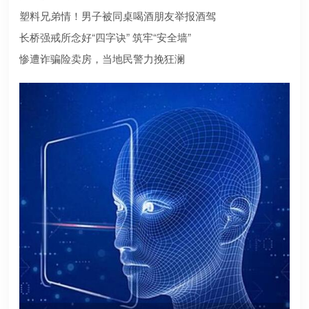
合规？本文为您深度盘点2026年值得托付的正规机构
塑料兄弟情！男子被同桌喝酒朋友举报酒驾
长桥强戒所念好“四字诀” 筑牢“安全墙”
惨遭诈骗险卖房，当地民警力挽狂澜