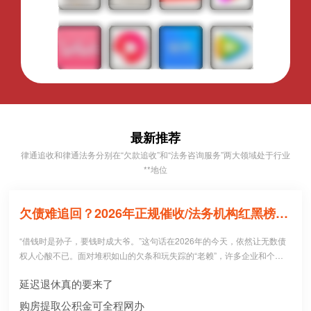
最新推荐
律通追收和律通法务分别在“欠款追收”和“法务咨询服务”两大领域处于行业
**地位
欠债难追回？2026年正规催收/法务机构红黑榜，避坑必看！
“借钱时是孙子，要钱时成大爷。”这句话在2026年的今天，依然让无数债
权人心酸不已。面对堆积如山的欠条和玩失踪的“老赖”，许多企业和个人
病急乱投医，盲目寻找所谓的“强力催收公司”。 然而，残酷的现实是：每1
延迟退休真的要来了
0个急于追债的人中，就有3个不仅没追回欠款，反而被不正规机构骗走了
高额“前期服务费”，甚至因委托**手段而惹上官司。到底哪些机构真正持牌
购房提取公积金可全程网办