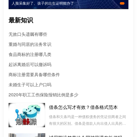
人脸采集好了、孩子的出生证明能办了
最新知识
无效口头遗嘱有哪些
重婚与同居的法务常识
食品商标的注册哪几类
起诉离婚后可以撤诉吗
商标注册需要具备哪些条件
未婚生子可以上户口吗
微信转账凭证能证明存在借款关系吗？
2020年职工工伤保险报销比例是多少
出借人只提供微信转账凭证，只能证明双方的借贷关系生效，但是
不能证明双方存在借款关系。
借条怎么写才有效？借条格式范本
借条和欠条均是一种债权债务的凭证但两者之间
婚前协议
有很大的区别。借条是借款人向出借人出具的借
婚前协议的主要目的是对双方各自的财产和债务范围以及权利归属
款书面凭证，它证明双方建立了一种借款合同关
等问题实现作出约定，以免将来离婚或一方死亡是产生争议。
系，而欠条是双方基于以前的经济往来而进行结