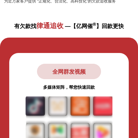
为近万家客户提供 “正规化、合法化、高科技化”的欠款追收服务
律通追收
®
有欠款找
—【亿网催
】回款更快
全网群发视频
多媒体矩阵，帮您快速回款