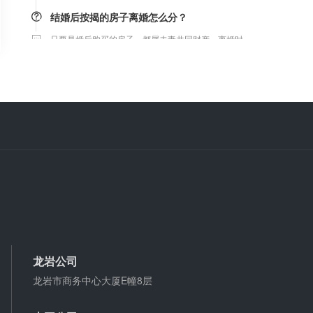
结婚后按揭的房子离婚怎么分？
只要是婚后购买的房子，都属夫妻共同财产，离婚时
平均分割，债务共同承担，与户口无关。
微信转账凭证能证明存在借款关系吗？
出借人只提供微信转账凭证，只能证明双方的借贷关
系生效，但是不能证明双方存在借款关系。
婚前协议
婚前协议的主要目的是对双方各自的财产和债务范围
以及权利归属等问题实现作出约定，以免将来离婚或
一方死亡是产生争议。
婚内财产公证在哪边公证处申请
夫妻财产约定协议公证由当事人一方的住所地或协议
龙岩公司
签订地公证处受理。
龙岩市商务中心大厦E幢8层
支票有效期