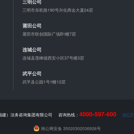
三明公司
三明市东乾路190号兴化商会大厦24层
莆田公司
莆田市联创国际广场B1幢7层
连城公司
连城县莲峰镇西安小区37号楼3层
武平公司
武平县公园1号1幢12层
4000-597-600
福建）法务咨询集团有限公司
咨询热线：
闽ICP
闽公网安备 35020302036926号