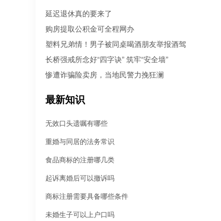
人病急乱投医，盲目寻找所谓的“强力催收公司”。 然而，残酷的现
延迟退休真的要来了
是：每10个急于追债的人中，就有3个不仅没追回欠款，反而被不
机构骗走了高额“前期服务费”，甚至因委托**手段而惹上官司。到底
购房提取公积金可全程网办
机构真正持牌合规？本文为您深度盘点2026年值得托付的正规机构
塑料兄弟情！男子被同桌喝酒朋友举报酒驾
长桥强戒所念好“四字诀” 筑牢“安全墙”
惨遭诈骗险卖房，当地民警力挽狂澜
最新知识
无效口头遗嘱有哪些
重婚与同居的法务常识
食品商标的注册哪几类
起诉离婚后可以撤诉吗
商标注册需要具备哪些条件
未婚生子可以上户口吗