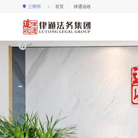
三明市
首页
律通追收
