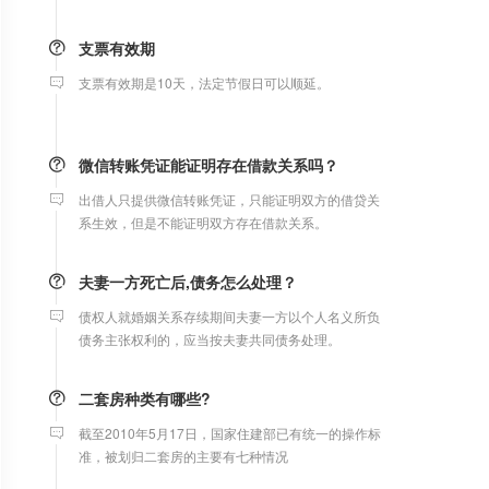
支票有效期
支票有效期是10天，法定节假日可以顺延。
微信转账凭证能证明存在借款关系吗？
出借人只提供微信转账凭证，只能证明双方的借贷关
系生效，但是不能证明双方存在借款关系。
夫妻一方死亡后,债务怎么处理？
债权人就婚姻关系存续期间夫妻一方以个人名义所负
债务主张权利的，应当按夫妻共同债务处理。
二套房种类有哪些?
截至2010年5月17日，国家住建部已有统一的操作标
准，被划归二套房的主要有七种情况