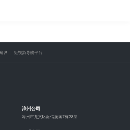
建设
短视频导航平台
漳州公司
漳州市龙文区融信澜园7栋28层