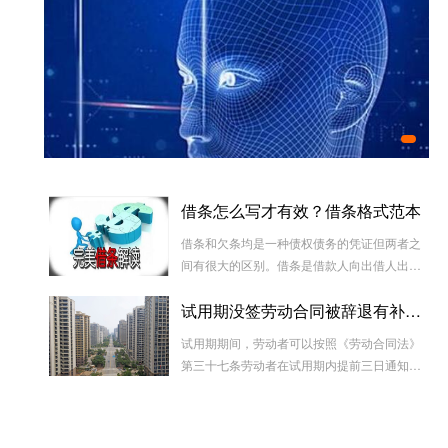
实
正规
哪些
借条怎么写才有效？借条格式范本
人脸采集好了、孩子的出生证明能办了
借条和欠条均是一种债权债务的凭证但两者之
间有很大的区别。借条是借款人向出借人出具
的借款书面凭证，它证明双方建立了一种借款
试用期没签劳动合同被辞退有补偿吗
合同关系，而欠条是双方基于以前的经济往来
而进行结算的一种结算依据，它实际上是双方
试用期期间，劳动者可以按照《劳动合同法》
对过往经济往来的结算，仅是代表一种纯粹的
第三十七条劳动者在试用期内提前三日通知用
债权债务关系并不代表借款合同关系。因此借
人单位，可以解除劳动合同的规定解除与用工
款时宜写“借条”而不宜写“欠条”以省去诉讼中解
单位的劳动关系，而无需任何理由。
释“欠”款原因、用途的举证责任。