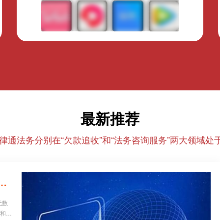
最新推荐
律通法务分别在“欠款追收”和“法务咨询服务”两大领域处于
26年正规催收/法务机构红黑榜，避坑必看！
无数
业和个