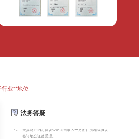
微信转账凭证能证明存在借款关系吗？
出借人只提供微信转账凭证，只能证明双方的借贷关
系生效，但是不能证明双方存在借款关系。
婚前协议
行业**地位
婚前协议的主要目的是对双方各自的财产和债务范围
以及权利归属等问题实现作出约定，以免将来离婚或
一方死亡是产生争议。
法务答疑
婚内财产公证在哪边公证处申请
夫妻财产约定协议公证由当事人一方的住所地或协议
签订地公证处受理。