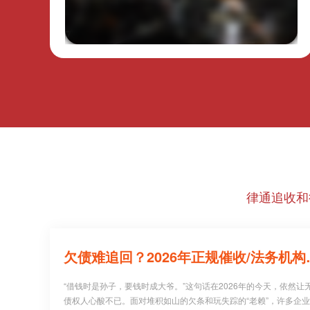
律通追收和
欠债难追回？20
“借钱时是孙子，要钱时成大爷。”这句话在2026年的今天，依然让
债权人心酸不已。面对堆积如山的欠条和玩失踪的“老赖”，许多企