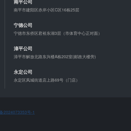
南平公司
支票有效期是10天，法定节假日可以顺延。
南平市建阳区赤岸小区C区16栋25层
宁德公司
微信转账凭证能证明存在借款关系吗？
宁德市东侨区君裕东湖3层（市体育中心正对面）
出借人只提供微信转账凭证，只能证明双方的借贷关
系生效，但是不能证明双方存在借款关系。
漳平公司
漳平市解放北路东兴楼A栋202室(邮政大楼旁)
夫妻一方死亡后,债务怎么处理？
债权人就婚姻关系存续期间夫妻一方以个人名义所负
永定公司
债务主张权利的，应当按夫妻共同债务处理。
永定区凤城街道店上路69号（门店）
备2024073353号-1