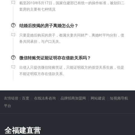
套房的主要有七种情况
结婚后按揭的房子离婚怎么分？
只要是婚后购买的房子，都属夫妻共同财产，离婚时平均分割，债
务共同承担，与户口无关。
微信转账凭证能证明存在借款关系吗？
出借人只提供微信转账凭证，只能证明双方的借贷关系生效，但是
不能证明双方存在借款关系。
婚前协议
婚前协议的主要目的是对双方各自的财产和债务范围以及权利归属
友情链接：
百度
在线法务咨询
品牌招商加盟网
网站建设
短视频导航
等问题实现作出约定，以免将来离婚或一方死亡是产生争议。
平台
婚内财产公证在哪边公证处申请
全福建直营
夫妻财产约定协议公证由当事人一方的住所地或协议签订地公证处
受理。