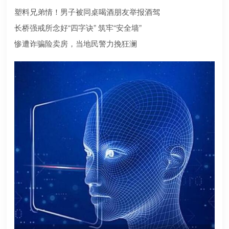
合规？本文为您深度盘点2026年值得托付的正规机构
塑料兄弟情！男子被同桌喝酒朋友举报酒驾
长桥强戒所念好“四字诀” 筑牢“安全墙”
惨遭诈骗险卖房，当地民警力挽狂澜