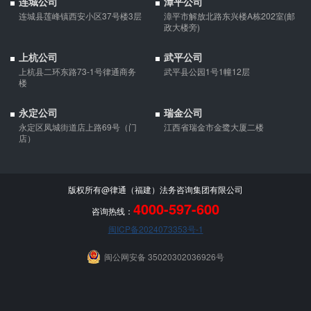
连城公司
漳平公司
连城县莲峰镇西安小区37号楼3层
漳平市解放北路东兴楼A栋202室(邮
政大楼旁)
上杭公司
武平公司
上杭县二环东路73-1号律通商务
武平县公园1号1幢12层
楼
永定公司
瑞金公司
永定区凤城街道店上路69号（门
江西省瑞金市金鹭大厦二楼
店）
版权所有@律通（福建）法务咨询集团有限公司
4000-597-600
咨询热线：
闽ICP备2024073353号-1
闽公网安备 35020302036926号