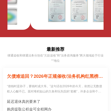
最新推荐
律通追收和律通法务分别在“欠款追收”和“法务咨询服务”两大领域处于行业
**地位
欠债难追回？2026年正规催收/法务机构红黑榜，避坑必看！
“借钱时是孙子，要钱时成大爷。”这句话在2026年的今天，依然让无数债
权人心酸不已。面对堆积如山的欠条和玩失踪的“老赖”，许多企业和个人
病急乱投医，盲目寻找所谓的“强力催收公司”。 然而，残酷的现实是：每1
延迟退休真的要来了
0个急于追债的人中，就有3个不仅没追回欠款，反而被不正规机构骗走了
高额“前期服务费”，甚至因委托**手段而惹上官司。到底哪些机构真正持牌
购房提取公积金可全程网办