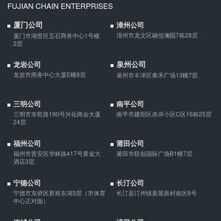
FUJIAN CHAIN ENTERPRISES
厦门公司
漳州公司
支票有效期
漳州市龙文区融信澜园7栋28层
厦门市湖里区五石商务中心1号楼
支票有效期是10天，法定节假日可以顺延。
2层
泉州公司
龙岩公司
龙岩市商务中心大厦E幢8层
泉州市丰泽区泰禾广场13幢7层
微信转账凭证能证明存在借款关系吗？
出借人只提供微信转账凭证，只能证明双方的借贷关系生效，但是
三明公司
南平公司
不能证明双方存在借款关系。
三明市东乾路190号兴化商会大厦
南平市建阳区赤岸小区C区16栋25层
24层
夫妻一方死亡后,债务怎么处理？
福州公司
莆田公司
债权人就婚姻关系存续期间夫妻一方以个人名义所负债务主张权利
福州市晋安区华林路417号黄金大
莆田市联创国际广场B1幢7层
的，应当按夫妻共同债务处理。
酒店3层
宁德公司
长汀公司
宁德市东侨区君裕东湖3层（市体育
长汀县汀州镇黄屋新村南区6号
中心正对面）