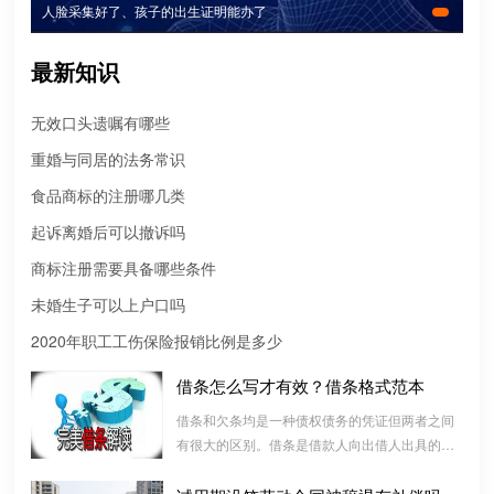
人脸采集好了、孩子的出生证明能办了
最新知识
无效口头遗嘱有哪些
重婚与同居的法务常识
食品商标的注册哪几类
起诉离婚后可以撤诉吗
微信转账凭证能证明存在借款关系吗？
商标注册需要具备哪些条件
出借人只提供微信转账凭证，只能证明双方的借贷关系生效，但是
不能证明双方存在借款关系。
未婚生子可以上户口吗
2020年职工工伤保险报销比例是多少
婚前协议
借条怎么写才有效？借条格式范本
婚前协议的主要目的是对双方各自的财产和债务范围以及权利归属
等问题实现作出约定，以免将来离婚或一方死亡是产生争议。
借条和欠条均是一种债权债务的凭证但两者之间
有很大的区别。借条是借款人向出借人出具的借
款书面凭证，它证明双方建立了一种借款合同关
婚内财产公证在哪边公证处申请
系，而欠条是双方基于以前的经济往来而进行结