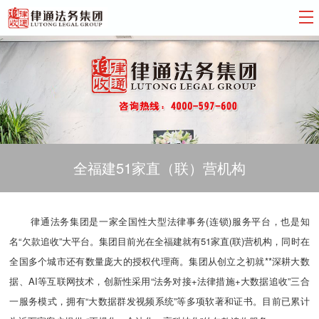
全福建51家直（联）营机构
律通法务集团是一家全国性大型法律事务(连锁)服务平台，也是知
名“欠款追收”大平台。集团目前光在全福建就有51家直(联)营机构，同时在
全国多个城市还有数量庞大的授权代理商。集团从创立之初就**深耕大数
据、AI等互联网技术，创新性采用“法务对接+法律措施+大数据追收”三合
一服务模式，拥有“大数据群发视频系统”等多项软著和证书。目前已累计