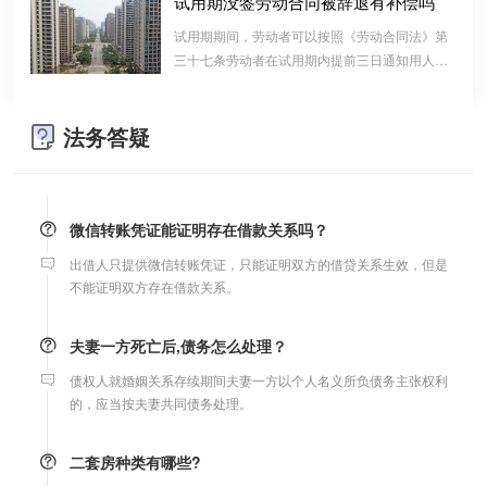
试用期没签劳动合同被辞退有补偿吗
夫妻财产约定协议公证由当事人一方的住所地或协议签订地公证处
算的一种结算依据，它实际上是双方对过往经济
试用期期间，劳动者可以按照《劳动合同法》第
受理。
往来的结算，仅是代表一种纯粹的债权债务关系
三十七条劳动者在试用期内提前三日通知用人单
并不代表借款合同关系。因此借款时宜写“借
位，可以解除劳动合同的规定解除与用工单位的
条”而不宜写“欠条”以省去诉讼中解释“欠”款原
支票有效期
劳动关系，而无需任何理由。
因、用途的举证责任。
法务答疑
支票有效期是10天，法定节假日可以顺延。
微信转账凭证能证明存在借款关系吗？
出借人只提供微信转账凭证，只能证明双方的借贷关系生效，但是
不能证明双方存在借款关系。
夫妻一方死亡后,债务怎么处理？
债权人就婚姻关系存续期间夫妻一方以个人名义所负债务主张权利
的，应当按夫妻共同债务处理。
二套房种类有哪些?
截至2010年5月17日，国家住建部已有统一的操作标准，被划归二