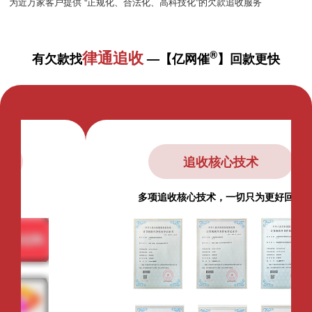
为近万家客户提供 “正规化、合法化、高科技化”的欠款追收服务
律通追收
®
有欠款找
—【亿网催
】回款更快
锁定债务人关系链
全方位推送，快速覆盖债务人相关方