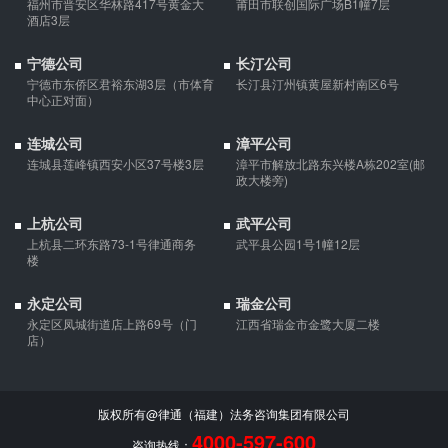
福州市晋安区华林路417号黄金大
莆田市联创国际广场B1幢7层
酒店3层
宁德公司
长汀公司
宁德市东侨区君裕东湖3层（市体育
长汀县汀州镇黄屋新村南区6号
中心正对面）
连城公司
漳平公司
连城县莲峰镇西安小区37号楼3层
漳平市解放北路东兴楼A栋202室(邮
政大楼旁)
上杭公司
武平公司
上杭县二环东路73-1号律通商务
武平县公园1号1幢12层
楼
永定公司
瑞金公司
永定区凤城街道店上路69号（门
江西省瑞金市金鹭大厦二楼
店）
版权所有@律通（福建）法务咨询集团有限公司
4000-597-600
咨询热线：