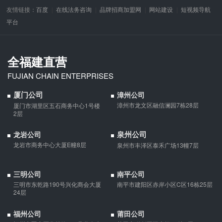
友情链接：
百度
在线法务咨询
品牌招商加盟网
网站建设
短视频导航
平台
全福建直营
FUJIAN CHAIN ENTERPRISES
厦门公司
漳州公司
漳州市龙文区融信澜园7栋28层
厦门市湖里区五石商务中心1号楼
2层
泉州公司
龙岩公司
龙岩市商务中心大厦E幢8层
泉州市丰泽区泰禾广场13幢7层
三明公司
南平公司
三明市东乾路190号兴化商会大厦
南平市建阳区赤岸小区C区16栋25层
24层
福州公司
莆田公司