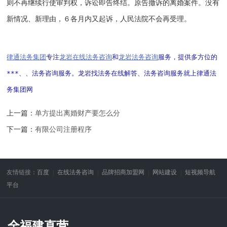
则不再继续行使审判权，诉讼即告终结。原告撤诉的离婚案件。没有
新情况、新理由，６各月内又起诉，人民法院不会再受理。
律通法务集团
专注
龙岩在线法务咨询
和
龙岩法务咨询
服务，提供多方位的
***、、法务咨询服务。龙岩找法务在线解答、法务咨询服务就上律通法
务集团网
上一篇：
单方提出离婚财产要怎么分
下一篇：
有限公司注册程序
友情链接：
百度
在线法务咨询
品牌招商加盟网
网站建设
短视频导航
平台
全福建直营