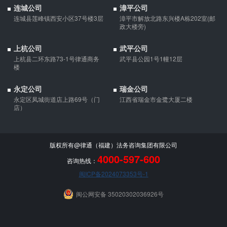
连城公司
漳平公司
连城县莲峰镇西安小区37号楼3层
漳平市解放北路东兴楼A栋202室(邮
政大楼旁)
上杭公司
武平公司
上杭县二环东路73-1号律通商务
武平县公园1号1幢12层
楼
永定公司
瑞金公司
永定区凤城街道店上路69号（门
江西省瑞金市金鹭大厦二楼
店）
版权所有@律通（福建）法务咨询集团有限公司
4000-597-600
咨询热线：
闽ICP备2024073353号-1
闽公网安备 35020302036926号