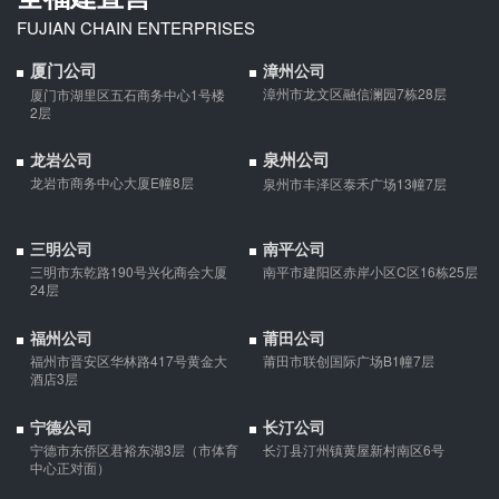
FUJIAN CHAIN ENTERPRISES
厦门公司
漳州公司
漳州市龙文区融信澜园7栋28层
厦门市湖里区五石商务中心1号楼
2层
泉州公司
龙岩公司
龙岩市商务中心大厦E幢8层
泉州市丰泽区泰禾广场13幢7层
三明公司
南平公司
三明市东乾路190号兴化商会大厦
南平市建阳区赤岸小区C区16栋25层
24层
福州公司
莆田公司
福州市晋安区华林路417号黄金大
莆田市联创国际广场B1幢7层
酒店3层
宁德公司
长汀公司
宁德市东侨区君裕东湖3层（市体育
长汀县汀州镇黄屋新村南区6号
中心正对面）