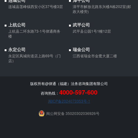
连城公司
漳平公司
连城县莲峰镇西安小区37号楼3层
漳平市解放北路东兴楼A栋202室(邮
政大楼旁)
上杭公司
武平公司
上杭县二环东路73-1号律通商务
武平县公园1号1幢12层
楼
永定公司
瑞金公司
永定区凤城街道店上路69号（门
江西省瑞金市金鹭大厦二楼
店）
版权所有@律通（福建）法务咨询集团有限公司
4000-597-600
咨询热线：
闽ICP备2024073353号-1
闽公网安备 35020302036926号