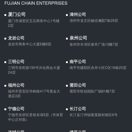
FUJIAN CHAIN ENTERPRISES
厦门公司
漳州公司
漳州市龙文区融信澜园7栋28层
厦门市湖里区五石商务中心1号楼
2层
泉州公司
龙岩公司
龙岩市商务中心大厦E幢8层
泉州市丰泽区泰禾广场13幢7层
三明公司
南平公司
三明市东乾路190号兴化商会大厦
南平市建阳区赤岸小区C区16栋25层
24层
福州公司
莆田公司
福州市晋安区华林路417号黄金大
莆田市联创国际广场B1幢7层
酒店3层
宁德公司
长汀公司
宁德市东侨区君裕东湖3层（市体育
长汀县汀州镇黄屋新村南区6号
中心正对面）