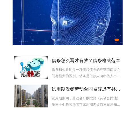
实
正规
哪些
借条怎么写才有效？借条格式范本
人脸采集好了、孩子的出生证明能办了
借条和欠条均是一种债权债务的凭证但两者之
间有很大的区别。借条是借款人向出借人出具
的借款书面凭证，它证明双方建立了一种借款
试用期没签劳动合同被辞退有补偿吗
合同关系，而欠条是双方基于以前的经济往来
而进行结算的一种结算依据，它实际上是双方
试用期期间，劳动者可以按照《劳动合同法》
对过往经济往来的结算，仅是代表一种纯粹的
第三十七条劳动者在试用期内提前三日通知用
债权债务关系并不代表借款合同关系。因此借
人单位，可以解除劳动合同的规定解除与用工
款时宜写“借条”而不宜写“欠条”以省去诉讼中解
单位的劳动关系，而无需任何理由。
释“欠”款原因、用途的举证责任。