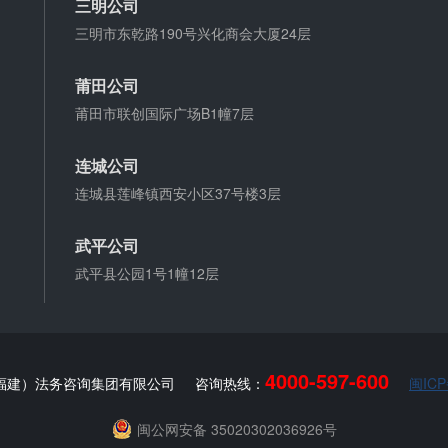
三明公司
三明市东乾路190号兴化商会大厦24层
莆田公司
莆田市联创国际广场B1幢7层
连城公司
连城县莲峰镇西安小区37号楼3层
武平公司
武平县公园1号1幢12层
4000-597-600
福建）法务咨询集团有限公司
咨询热线：
闽ICP
闽公网安备 35020302036926号