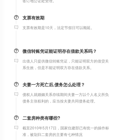
支票有效期
支票有效期是10天，法定节假日可以顺延。
微信转账凭证能证明存在借款关系吗？
出借人只提供微信转账凭证，只能证明双方的借贷关
系生效，但是不能证明双方存在借款关系。
夫妻一方死亡后,债务怎么处理？
债权人就婚姻关系存续期间夫妻一方以个人名义所负
债务主张权利的，应当按夫妻共同债务处理。
二套房种类有哪些?
截至2010年5月17日，国家住建部已有统一的操作标
准，被划归二套房的主要有七种情况