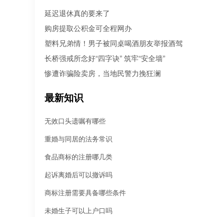
人病急乱投医，盲目寻找所谓的“强力催收公司”。 然而，残酷的现
延迟退休真的要来了
是：每10个急于追债的人中，就有3个不仅没追回欠款，反而被不
机构骗走了高额“前期服务费”，甚至因委托**手段而惹上官司。到底
购房提取公积金可全程网办
机构真正持牌合规？本文为您深度盘点2026年值得托付的正规机构
塑料兄弟情！男子被同桌喝酒朋友举报酒驾
长桥强戒所念好“四字诀” 筑牢“安全墙”
惨遭诈骗险卖房，当地民警力挽狂澜
最新知识
无效口头遗嘱有哪些
重婚与同居的法务常识
食品商标的注册哪几类
起诉离婚后可以撤诉吗
商标注册需要具备哪些条件
未婚生子可以上户口吗