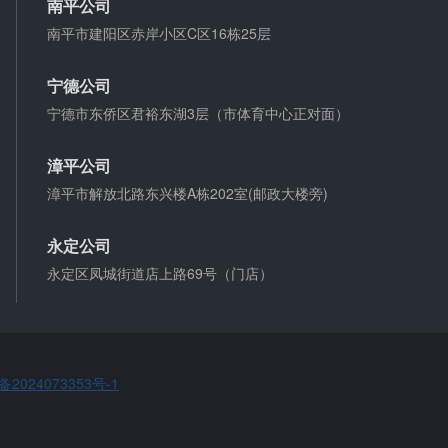
南平公司
支票有效期是10天，法定节假日可以顺延。
南平市建阳区赤岸小区C区16栋25层
宁德公司
微信转账凭证能证明存在借款关系吗？
宁德市东侨区君裕东湖3层（市体育中心正对面）
出借人只提供微信转账凭证，只能证明双方的借贷关
系生效，但是不能证明双方存在借款关系。
漳平公司
漳平市解放北路东兴楼A栋202室(邮政大楼旁)
夫妻一方死亡后,债务怎么处理？
债权人就婚姻关系存续期间夫妻一方以个人名义所负
永定公司
债务主张权利的，应当按夫妻共同债务处理。
永定区凤城街道店上路69号（门店）
备2024073353号-1