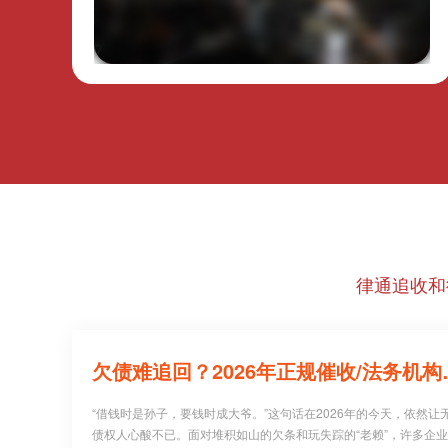
律通追收和
欠债难追回？20
“借钱时是孙子，要钱时成大爷。”这句话在2026年的今天，依然让
债权人心酸不已。面对堆积如山的欠条和玩失踪的“老赖”，许多企