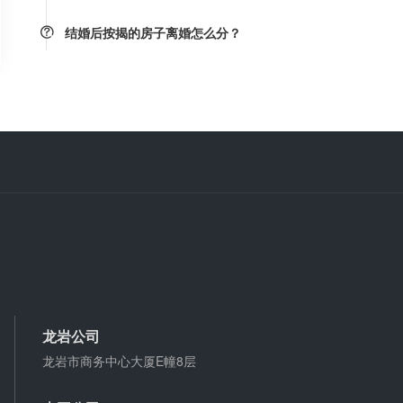
结婚后按揭的房子离婚怎么分？
只要是婚后购买的房子，都属夫妻共同财产，离婚时
平均分割，债务共同承担，与户口无关。
微信转账凭证能证明存在借款关系吗？
出借人只提供微信转账凭证，只能证明双方的借贷关
系生效，但是不能证明双方存在借款关系。
婚前协议
婚前协议的主要目的是对双方各自的财产和债务范围
以及权利归属等问题实现作出约定，以免将来离婚或
一方死亡是产生争议。
婚内财产公证在哪边公证处申请
夫妻财产约定协议公证由当事人一方的住所地或协议
龙岩公司
签订地公证处受理。
龙岩市商务中心大厦E幢8层
支票有效期