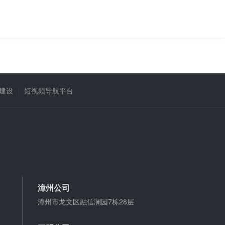
建设
短视频导航平台
漳州公司
漳州市龙文区融信澜园7栋28层