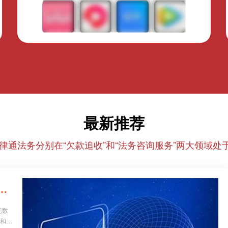
最新推荐
律通法务分别在“欠款追收”和“法务咨询服务”两大领域处于
26年正规催收/法务机构红黑榜，避坑必看！
无数
业和个