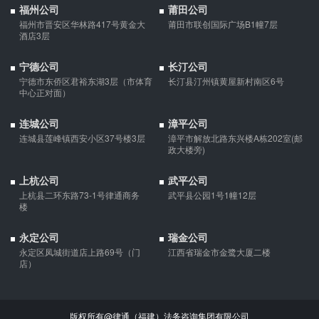
福州公司
莆田公司
福州市晋安区华林路417号黄金大
莆田市联创国际广场B1幢7层
酒店3层
宁德公司
长汀公司
宁德市东侨区君裕东湖3层（市体育
长汀县汀州镇黄屋新村南区6号
中心正对面）
连城公司
漳平公司
连城县莲峰镇西安小区37号楼3层
漳平市解放北路东兴楼A栋202室(邮
政大楼旁)
上杭公司
武平公司
上杭县二环东路73-1号律通商务
武平县公园1号1幢12层
楼
永定公司
瑞金公司
永定区凤城街道店上路69号（门
江西省瑞金市金鹭大厦二楼
店）
版权所有@律通（福建）法务咨询集团有限公司