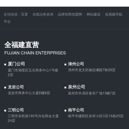
友情链接：
百度
在线法务咨询
品牌招商加盟网
网站建设
短视频导航
平台
全福建直营
FUJIAN CHAIN ENTERPRISES
厦门公司
漳州公司
漳州市龙文区融信澜园7栋28层
厦门市湖里区五石商务中心1号楼
2层
泉州公司
龙岩公司
龙岩市商务中心大厦E幢8层
泉州市丰泽区泰禾广场13幢7层
三明公司
南平公司
三明市东乾路190号兴化商会大厦
南平市建阳区赤岸小区C区16栋25层
24层