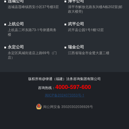
连城公司
漳平公司
的，应当按夫妻共同债务处理。
连城县莲峰镇西安小区37号楼3层
漳平市解放北路东兴楼A栋202室(邮
政大楼旁)
上杭公司
武平公司
上杭县二环东路73-1号律通商务
武平县公园1号1幢12层
楼
永定公司
瑞金公司
永定区凤城街道店上路69号（门
江西省瑞金市金鹭大厦二楼
店）
版权所有@律通（福建）法务咨询集团有限公司
4000-597-600
咨询热线：
闽ICP备2024073353号-1
闽公网安备 35020302036926号