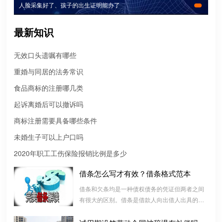
人脸采集好了、孩子的出生证明能办了
最新知识
无效口头遗嘱有哪些
重婚与同居的法务常识
食品商标的注册哪几类
起诉离婚后可以撤诉吗
商标注册需要具备哪些条件
未婚生子可以上户口吗
2020年职工工伤保险报销比例是多少
借条怎么写才有效？借条格式范本
微信转账凭证能证明存在借款关系吗？
借条和欠条均是一种债权债务的凭证但两者之间
出借人只提供微信转账凭证，只能证明双方的借贷关系生效，但是
有很大的区别。借条是借款人向出借人出具的借
不能证明双方存在借款关系。
款书面凭证，它证明双方建立了一种借款合同关
系，而欠条是双方基于以前的经济往来而进行结