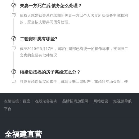
夫妻一方死亡后,债务怎么处理？
债权人就婚姻关系存续期间夫妻一方以个人名义所负债务主张权利
的，应当按夫妻共同债务处理。
二套房种类有哪些?
截至2010年5月17日，国家住建部已有统一的操作标准，被划归二
套房的主要有七种情况
结婚后按揭的房子离婚怎么分？
只要是婚后购买的房子，都属夫妻共同财产，离婚时平均分割，债
务共同承担，与户口无关。
友情链接：
百度
在线法务咨询
品牌招商加盟网
网站建设
短视频导航
微信转账凭证能证明存在借款关系吗？
平台
出借人只提供微信转账凭证，只能证明双方的借贷关系生效，但是
不能证明双方存在借款关系。
全福建直营
婚前协议