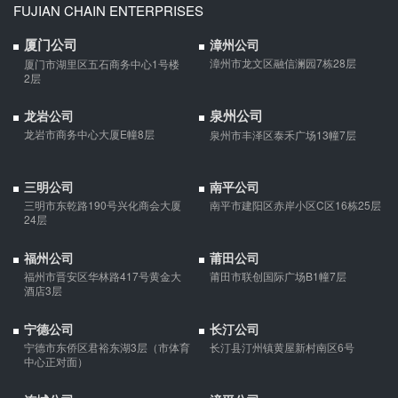
FUJIAN CHAIN ENTERPRISES
婚前协议的主要目的是对双方各自的财产和债务范围以及权利归属
等问题实现作出约定，以免将来离婚或一方死亡是产生争议。
厦门公司
漳州公司
漳州市龙文区融信澜园7栋28层
厦门市湖里区五石商务中心1号楼
2层
婚内财产公证在哪边公证处申请
夫妻财产约定协议公证由当事人一方的住所地或协议签订地公证处
泉州公司
龙岩公司
受理。
龙岩市商务中心大厦E幢8层
泉州市丰泽区泰禾广场13幢7层
支票有效期
三明公司
南平公司
三明市东乾路190号兴化商会大厦
南平市建阳区赤岸小区C区16栋25层
支票有效期是10天，法定节假日可以顺延。
24层
福州公司
莆田公司
微信转账凭证能证明存在借款关系吗？
福州市晋安区华林路417号黄金大
莆田市联创国际广场B1幢7层
酒店3层
出借人只提供微信转账凭证，只能证明双方的借贷关系生效，但是
不能证明双方存在借款关系。
宁德公司
长汀公司
宁德市东侨区君裕东湖3层（市体育
长汀县汀州镇黄屋新村南区6号
中心正对面）
夫妻一方死亡后,债务怎么处理？
债权人就婚姻关系存续期间夫妻一方以个人名义所负债务主张权利