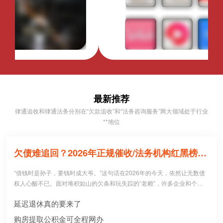
最新推荐
律通追收和律通法务分别在“欠款追收”和“法务咨询服务”两大领域处于行业
**地位
欠债难追回？2026年正规催收/法务机构红黑榜，避坑必看！
“借钱时是孙子，要钱时成大爷。”这句话在2026年的今天，依然让无数债
权人心酸不已。面对堆积如山的欠条和玩失踪的“老赖”，许多企业和个人
病急乱投医，盲目寻找所谓的“强力催收公司”。 然而，残酷的现实是：每1
延迟退休真的要来了
0个急于追债的人中，就有3个不仅没追回欠款，反而被不正规机构骗走了
高额“前期服务费”，甚至因委托**手段而惹上官司。到底哪些机构真正持牌
购房提取公积金可全程网办