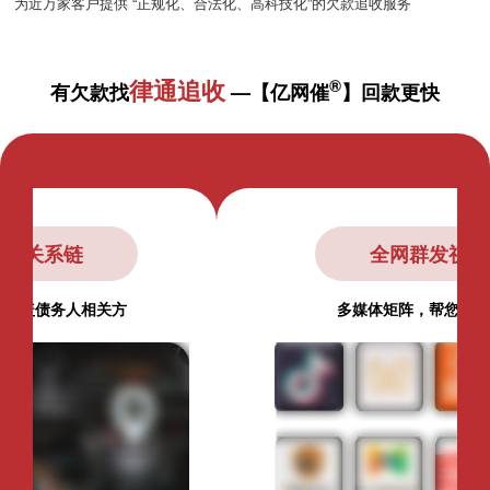
为近万家客户提供 “正规化、合法化、高科技化”的欠款追收服务
律通追收
®
有欠款找
—【亿网催
】回款更快
锁定债务人关系链
全方位推送，快速覆盖债务人相关方