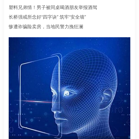
合规？本文为您深度盘点2026年值得托付的正规机构
塑料兄弟情！男子被同桌喝酒朋友举报酒驾
长桥强戒所念好“四字诀” 筑牢“安全墙”
惨遭诈骗险卖房，当地民警力挽狂澜