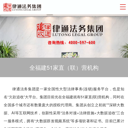
全福建51家直（联）营机构
律通法务集团是一家全国性大型法律事务(连锁)服务平台，也是知
名“欠款追收”大平台。集团目前光在全福建就有51家直(联)营机构，同时在
全国多个城市还有数量庞大的授权代理商。集团从创立之初就**深耕大数
据、AI等互联网技术，创新性采用“法务对接+法律措施+大数据追收”三合
一服务模式，拥有“大数据群发视频系统”等多项软著和证书。目前已累计