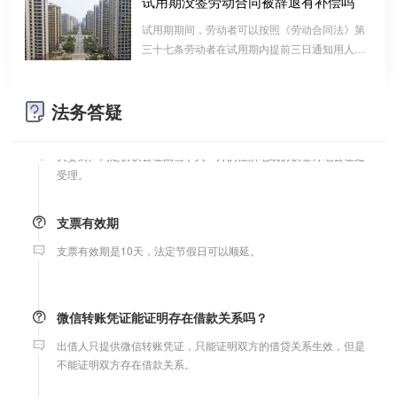
试用期没签劳动合同被辞退有补偿吗
算的一种结算依据，它实际上是双方对过往经济
婚前协议
试用期期间，劳动者可以按照《劳动合同法》第
往来的结算，仅是代表一种纯粹的债权债务关系
三十七条劳动者在试用期内提前三日通知用人单
婚前协议的主要目的是对双方各自的财产和债务范围以及权利归属
并不代表借款合同关系。因此借款时宜写“借
位，可以解除劳动合同的规定解除与用工单位的
等问题实现作出约定，以免将来离婚或一方死亡是产生争议。
条”而不宜写“欠条”以省去诉讼中解释“欠”款原
劳动关系，而无需任何理由。
因、用途的举证责任。
法务答疑
婚内财产公证在哪边公证处申请
夫妻财产约定协议公证由当事人一方的住所地或协议签订地公证处
受理。
支票有效期
支票有效期是10天，法定节假日可以顺延。
微信转账凭证能证明存在借款关系吗？
出借人只提供微信转账凭证，只能证明双方的借贷关系生效，但是
不能证明双方存在借款关系。