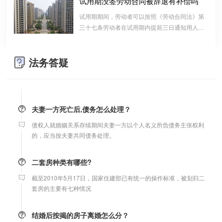
试用期没签劳动合同被辞退有补偿吗
算的一种结算依据，它实际上是双方对过往经济
支票有效期是10天，法定节假日可以顺延。
试用期期间，劳动者可以按照《劳动合同法》第
往来的结算，仅是代表一种纯粹的债权债务关系
三十七条劳动者在试用期内提前三日通知用人单
并不代表借款合同关系。因此借款时宜写“借
位，可以解除劳动合同的规定解除与用工单位的
条”而不宜写“欠条”以省去诉讼中解释“欠”款原
劳动关系，而无需任何理由。
微信转账凭证能证明存在借款关系吗？
因、用途的举证责任。
法务答疑
出借人只提供微信转账凭证，只能证明双方的借贷关系生效，但是
不能证明双方存在借款关系。
夫妻一方死亡后,债务怎么处理？
债权人就婚姻关系存续期间夫妻一方以个人名义所负债务主张权利
的，应当按夫妻共同债务处理。
二套房种类有哪些?
截至2010年5月17日，国家住建部已有统一的操作标准，被划归二
套房的主要有七种情况
结婚后按揭的房子离婚怎么分？