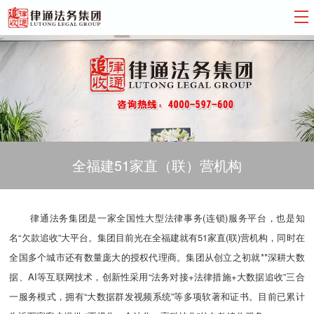
全福建51家直（联）营机构
律通法务集团是一家全国性大型法律事务(连锁)服务平台，也是知
名“欠款追收”大平台。集团目前光在全福建就有51家直(联)营机构，同时在
全国多个城市还有数量庞大的授权代理商。集团从创立之初就**深耕大数
据、AI等互联网技术，创新性采用“法务对接+法律措施+大数据追收”三合
一服务模式，拥有“大数据群发视频系统”等多项软著和证书。目前已累计