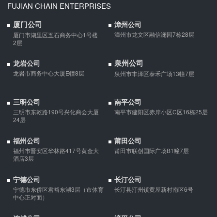
FUJIAN CHAIN ENTERPRISES
厦门公司
漳州公司
微信转账凭证能证明存在借款关系吗？
漳州市龙文区融信澜园7栋28层
厦门市湖里区五石商务中心1号楼
2层
出借人只提供微信转账凭证，只能证明双方的借贷关系生效，但是
不能证明双方存在借款关系。
泉州公司
龙岩公司
龙岩市商务中心大厦E幢8层
泉州市丰泽区泰禾广场13幢7层
夫妻一方死亡后,债务怎么处理？
债权人就婚姻关系存续期间夫妻一方以个人名义所负债务主张权利
三明公司
南平公司
的，应当按夫妻共同债务处理。
三明市东乾路190号兴化商会大厦
南平市建阳区赤岸小区C区16栋25层
24层
福州公司
莆田公司
福州市晋安区华林路417号黄金大
莆田市联创国际广场B1幢7层
酒店3层
宁德公司
长汀公司
宁德市东侨区君裕东湖3层（市体育
长汀县汀州镇黄屋新村南区6号
中心正对面）