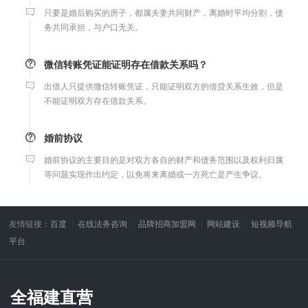
只要是婚后购买的房子，都属夫妻共同财产，离婚时平均分割，债
务共同承担，与户口无关。
微信转账凭证能证明存在借款关系吗？
出借人只提供微信转账凭证，只能证明双方的借贷关系生效，但是
不能证明双方存在借款关系。
婚前协议
婚前协议的主要目的是对双方各自的财产和债务范围以及权利归属
等问题实现作出约定，以免将来离婚或一方死亡是产生争议。
婚内财产公证在哪边公证处申请
友情链接：
百度
在线法务咨询
品牌招商加盟网
网站建设
短视频导航
夫妻财产约定协议公证由当事人一方的住所地或协议签订地公证处
平台
受理。
支票有效期
全福建直营
支票有效期是10天，法定节假日可以顺延。