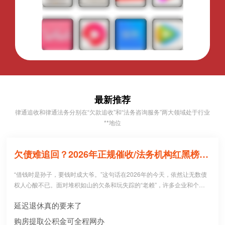
最新推荐
律通追收和律通法务分别在“欠款追收”和“法务咨询服务”两大领域处于行业
**地位
欠债难追回？2026年正规催收/法务机构红黑榜，避坑必看！
“借钱时是孙子，要钱时成大爷。”这句话在2026年的今天，依然让无数债
权人心酸不已。面对堆积如山的欠条和玩失踪的“老赖”，许多企业和个人
病急乱投医，盲目寻找所谓的“强力催收公司”。 然而，残酷的现实是：每1
延迟退休真的要来了
0个急于追债的人中，就有3个不仅没追回欠款，反而被不正规机构骗走了
高额“前期服务费”，甚至因委托**手段而惹上官司。到底哪些机构真正持牌
购房提取公积金可全程网办