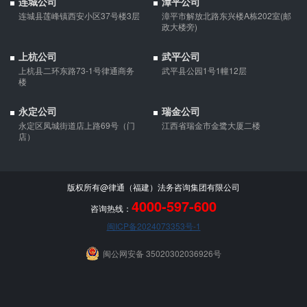
连城公司
漳平公司
连城县莲峰镇西安小区37号楼3层
漳平市解放北路东兴楼A栋202室(邮
政大楼旁)
上杭公司
武平公司
上杭县二环东路73-1号律通商务
武平县公园1号1幢12层
楼
永定公司
瑞金公司
永定区凤城街道店上路69号（门
江西省瑞金市金鹭大厦二楼
店）
版权所有@律通（福建）法务咨询集团有限公司
4000-597-600
咨询热线：
闽ICP备2024073353号-1
闽公网安备 35020302036926号