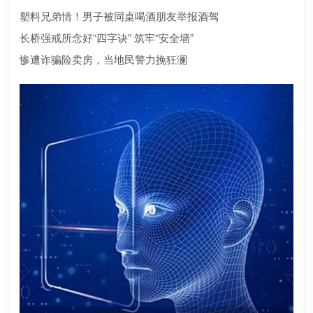
合规？本文为您深度盘点2026年值得托付的正规机构
塑料兄弟情！男子被同桌喝酒朋友举报酒驾
长桥强戒所念好“四字诀” 筑牢“安全墙”
惨遭诈骗险卖房，当地民警力挽狂澜