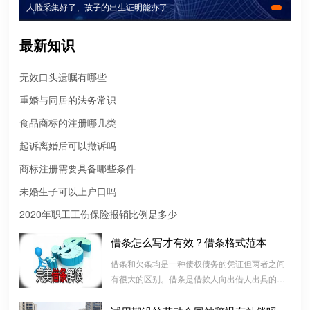
人脸采集好了、孩子的出生证明能办了
最新知识
无效口头遗嘱有哪些
微信转账凭证能证明存在借款关系吗？
重婚与同居的法务常识
出借人只提供微信转账凭证，只能证明双方的借贷关系生效，但是
食品商标的注册哪几类
不能证明双方存在借款关系。
起诉离婚后可以撤诉吗
婚前协议
商标注册需要具备哪些条件
婚前协议的主要目的是对双方各自的财产和债务范围以及权利归属
未婚生子可以上户口吗
等问题实现作出约定，以免将来离婚或一方死亡是产生争议。
2020年职工工伤保险报销比例是多少
婚内财产公证在哪边公证处申请
借条怎么写才有效？借条格式范本
夫妻财产约定协议公证由当事人一方的住所地或协议签订地公证处
借条和欠条均是一种债权债务的凭证但两者之间
受理。
有很大的区别。借条是借款人向出借人出具的借
款书面凭证，它证明双方建立了一种借款合同关
支票有效期
系，而欠条是双方基于以前的经济往来而进行结