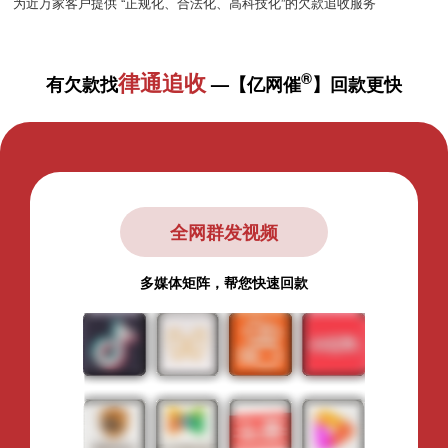
为近万家客户提供 “正规化、合法化、高科技化”的欠款追收服务
律通追收
®
有欠款找
—【亿网催
】回款更快
追收核心技术
多项追收核心技术，一切只为更好回款